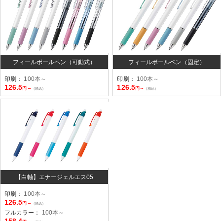
フィールボールペン（可動式）
フィールボールペン（固定）
印刷：
100本～
印刷：
100本～
126.5
126.5
円～
円～
（税込）
（税込）
【白軸】エナージェルエス05
印刷：
100本～
126.5
円～
（税込）
フルカラー：
100本～