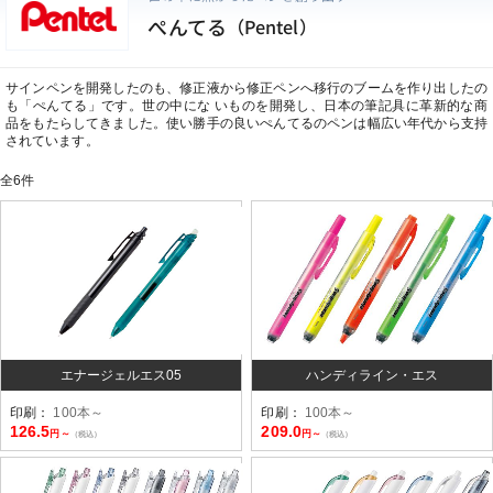
ぺんてる
（Pentel）
サインペンを開発したのも、修正液から修正ペンへ移行のブームを作り出したの
も「ぺんてる」です。世の中にな いものを開発し、日本の筆記具に革新的な商
品をもたらしてきました。使い勝手の良いぺんてるのペンは幅広い年代から支持
されています。
全
6
件
エナージェルエス05
ハンディライン・エス
印刷：
100本～
印刷：
100本～
126.5
209.0
円～
円～
（税込）
（税込）