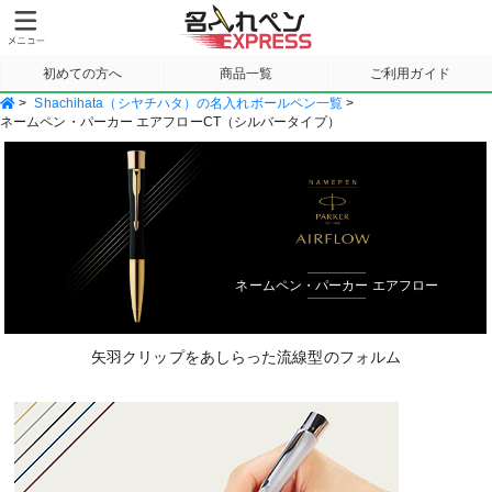
初めての方へ
商品一覧
ご利用ガイド
>
Shachihata（シヤチハタ）の名入れボールペン一覧
>
サンプル請求
ネームペン・パーカー エアフローCT（シルバータイプ）
ネームペン・パーカー エアフロー
矢羽クリップをあしらった流線型のフォルム