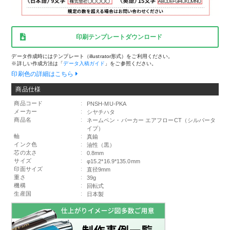
印刷テンプレートダウンロード
データ作成時にはテンプレート（illustrator形式）をご利用ください。
※詳しい作成方法は「
データ入稿ガイド
」をご参照ください。
印刷色の詳細はこちら
商品仕様
商品コード
:
PNSH-MU-PKA
メーカー
:
シヤチハタ
商品名
:
ネームペン・パーカー エアフローCT（シルバータ
イプ）
軸
:
真鍮
インク色
:
油性（黒）
芯の太さ
:
0.8mm
サイズ
:
φ15.2*16.9*135.0mm
印面サイズ
:
直径9mm
重さ
:
39g
機構
:
回転式
生産国
:
日本製