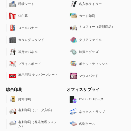
現場シート
名入れライター
紅白幕
カード印刷
トロフィー（表彰商品）
ロールバナー
クリアファイル
カタログスタンド
珪藻土グッズ
等身大パネル
ポケットティッシュ
プライスボード
展示用品 ナンバープレート
マウスパッド
総合印刷
オフィスサプライ
封筒印刷
DVD・CDケース
名刺印刷（データ入稿）
ネックストラップ
名刺印刷（発注管理システ
名刺ケース
ム）