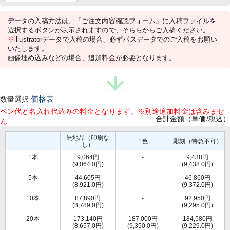
データの入稿方法は、「ご注文内容確認フォーム」に入稿ファイルを
選択するボタンが表示されますので、そちらからご入稿ください。
※
illustratorデータで入稿の場合、必ずパスデータでのご入稿をお願い
いたします。
画像埋め込みなどの場合、追加料金が必要となります。
数量選択
価格表
ペン代と名入れ代込みの料金となります。※別途追加料金は含みませ
合計金額（単価/税込）
ん
無地品（印刷な
1色
彫刻（特急不可）
し）
1本
9,064円
-
9,438円
(9,064.0円)
(9,438.0円)
5本
44,605円
-
46,860円
(8,921.0円)
(9,372.0円)
10本
87,890円
-
92,950円
(8,789.0円)
(9,295.0円)
20本
173,140円
187,000円
184,580円
(8,657.0円)
(9,350.0円)
(9,229.0円)