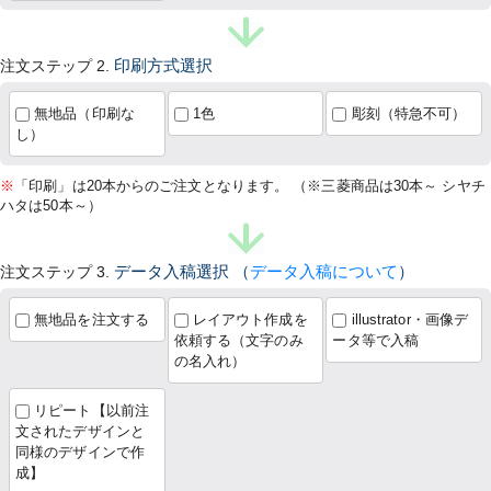
注文ステップ 2.
印刷方式選択
無地品（印刷な
1色
彫刻（特急不可）
し）
※
「印刷」は20本からのご注文となります。 （※三菱商品は30本～ シヤチ
ハタは50本～）
注文ステップ 3.
データ入稿選択
（
データ入稿について
）
無地品を注文する
レイアウト作成を
illustrator・画像デ
依頼する（文字のみ
ータ等で入稿
の名入れ）
リピート【以前注
文されたデザインと
同様のデザインで作
成】