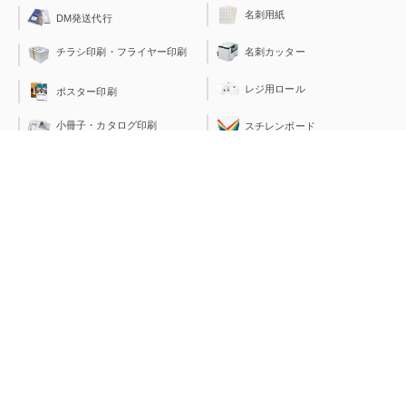
名刺用紙
DM発送代行
チラシ印刷・フライヤー印刷
名刺カッター
レジ用ロール
ポスター印刷
小冊子・カタログ印刷
スチレンボード
ラミネートフィルム
はがき印刷
透明封筒（OPP袋）
見積書表紙印刷
PEバッグ＆PEレジ袋
伝票印刷
運営会社：