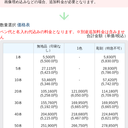
画像埋め込みなどの場合、追加料金が必要となります。
数量選択
価格表
ペン代と名入れ代込みの料金となります。※別途追加料金は含みませ
合計金額（単価/税込）
ん
無地品（印刷な
1色
彫刻（特急不可）
し）
1本
5,500円
-
5,830円
(5,500.0円)
(5,830.0円)
5本
27,115円
-
28,930円
(5,423.0円)
(5,786.0円)
10本
53,460円
-
57,420円
(5,346.0円)
(5,742.0円)
20本
105,160円
121,000円
114,180円
(5,258.0円)
(6,050.0円)
(5,709.0円)
30本
155,760円
169,950円
169,950円
(5,192.0円)
(5,665.0円)
(5,665.0円)
40本
204,600円
218,680円
224,840円
(5,115.0円)
(5,467.0円)
(5,621.0円)
50本
251,900円
266,750円
278,850円