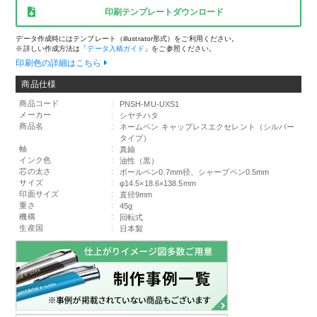
印刷テンプレートダウンロード
データ作成時にはテンプレート（illustrator形式）をご利用ください。
※詳しい作成方法は「
データ入稿ガイド
」をご参照ください。
印刷色の詳細はこちら
商品仕様
商品コード
:
PNSH-MU-UXS1
メーカー
:
シヤチハタ
商品名
:
ネームペン キャップレスエクセレント（シルバー
タイプ）
軸
:
真鍮
インク色
:
油性（黒）
芯の太さ
:
ボールペン0.7mm径、シャープペン0.5mm
サイズ
:
φ14.5×18.6×138.5mm
印面サイズ
:
直径9mm
重さ
:
45g
機構
:
回転式
生産国
:
日本製