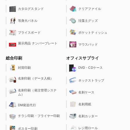
クリアファイル
カタログスタンド
珪藻土グッズ
等身大パネル
ポケットティッシュ
プライスボード
展示用品 ナンバープレート
マウスパッド
総合印刷
オフィスサプライ
封筒印刷
DVD・CDケース
名刺印刷（データ入稿）
ネックストラップ
名刺印刷（発注管理システ
名刺ケース
ム）
名刺用紙
DM発送代行
チラシ印刷・フライヤー印刷
名刺カッター
レジ用ロール
ポスター印刷