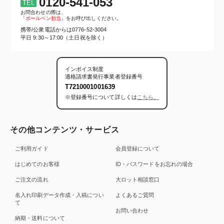
0120-541-053
TEL
お問合わせの際は、
「
ボールペン担当
」をお呼び出しください。
携帯/公衆電話からは
0776-52-3004
平日 9:30～17:00（土日祝を除く）
インボイス制度
適格請求書発行事業者登録番号
T7210001001639
※登録番号について詳しくは
こちら。
その他コンテンツ・サービス
ご利用ガイド
会員登録について
はじめてのお客様
ID・パスワードをお忘れの場合
ご注文の流れ
大ロット相談窓口
名入れ印刷データ作成・入稿につい
よくあるご質問
て
お問い合わせ
納期・送料について