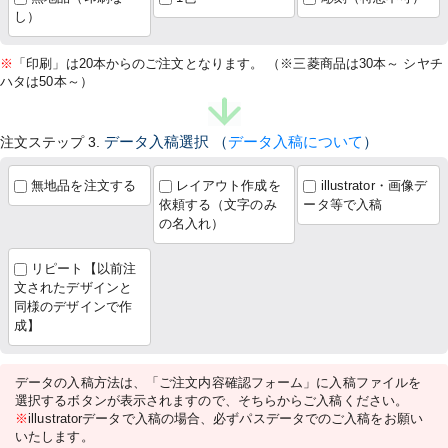
し）
※
「印刷」は20本からのご注文となります。 （※三菱商品は30本～ シヤチ
ハタは50本～）
注文ステップ 3.
データ入稿選択
（
データ入稿について
）
無地品を注文する
レイアウト作成を
illustrator・画像デ
依頼する（文字のみ
ータ等で入稿
の名入れ）
リピート【以前注
文されたデザインと
同様のデザインで作
成】
データの入稿方法は、「ご注文内容確認フォーム」に入稿ファイルを
選択するボタンが表示されますので、そちらからご入稿ください。
※
illustratorデータで入稿の場合、必ずパスデータでのご入稿をお願い
いたします。