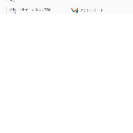
小冊子・カタログ印刷
スチレンボード
ラミネートフィルム
はがき印刷
透明封筒（OPP袋）
見積書表紙印刷
PEバッグ＆PEレジ袋
伝票印刷
運営会社：
ジャストコーポレーションは、総合印刷、店舗装飾品やノベルティ商品の開発を手
がけております。今日生活の一部となった「ネット通販」にいち早く取り組み、現
在では３０の専門サイトを運営、福井から全国のお客様へ商品を供給しておりま
す。
また、皆さんご存知の”レンタルケース”は、当社が開発し特許を保持しておりま
す。ケースの開発が様々な事業展開をするきっかけとなり、「０から１を生み出
す」チャレンジ精神は、当社の理念となっております。