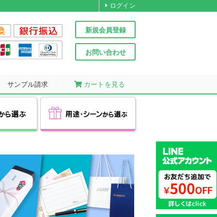
ログイン
新規会員登録
お問い合わせ
サンプル請求
カートを見る
パイロット
ぺんてる
ールペン
期商品
品
レン
エコボールペン
フリクション
低価格商品
高級ペン
ドやシャープ
を制御した
日発送！
こすると消える特殊インキを
驚きの1本@33円(税込)～!
プレゼントにおすすめの
CROSS(クロス)
BIC(ビック)
ーなボールペン
多数ご用意！
機能を搭載！
ばらまきに最適な低価格商品
採用した人気シリーズ
高級ボールペン
向け
男性向け