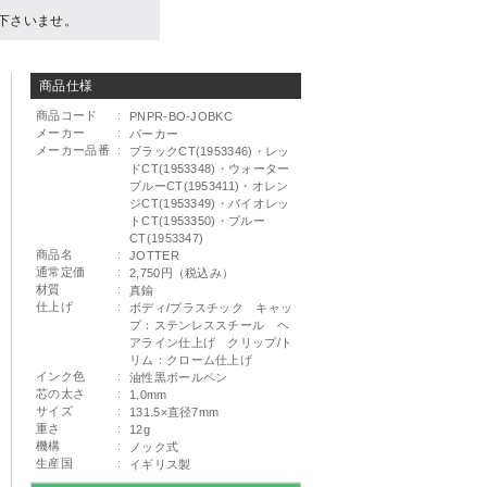
下さいませ。
商品仕様
商品コード
:
PNPR-BO-JOBKC
メーカー
:
パーカー
メーカー品番
:
ブラックCT(1953346)・レッ
ドCT(1953348)・ウォーター
ブルーCT(1953411)・オレン
ジCT(1953349)・バイオレッ
トCT(1953350)・ブルー
CT(1953347)
商品名
:
JOTTER
通常定価
:
2,750円（税込み）
材質
:
真鍮
仕上げ
:
ボディ/プラスチック キャッ
プ：ステンレススチール ヘ
アライン仕上げ クリップ/ト
リム：クローム仕上げ
インク色
:
油性黒ボールペン
芯の太さ
:
1.0mm
サイズ
:
131.5×直径7mm
重さ
:
12g
機構
:
ノック式
生産国
:
イギリス製