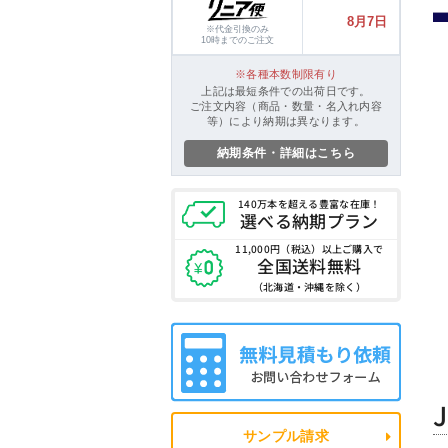
8月7日
※代金引換のみ
10時までのご注文
各種本数制限有り
上記は最短条件での出荷日です。
ご注文内容（商品・数量・名入れ内容
等）により納期は異なります。
納期条件・詳細はこちら
140万本を超える
豊富な在庫！
選べる納期プラン
11,000円（税込）
以上ご購入で
全国送料無料
（北海道・沖縄を除く）
サンプル請求