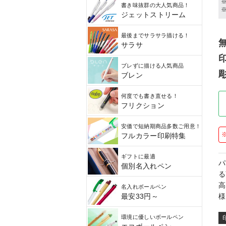
書き味抜群の大人気商品！
ジェットストリーム
最後までサラサラ描ける！
サラサ
ブレずに描ける人気商品
ブレン
何度でも書き直せる！
フリクション
安価で短納期商品多数ご用意！
フルカラー印刷特集
ギフトに最適
パ
個別名入れペン
る
高
名入れボールペン
様
最安33円～
環境に優しいボールペン