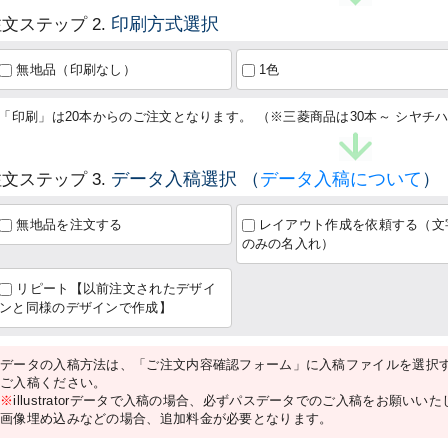
印刷方式選択
文ステップ 2.
無地品（印刷なし）
1色
「印刷」は20本からのご注文となります。 （※三菱商品は30本～ シヤチハ
データ入稿選択
（
データ入稿について
）
文ステップ 3.
無地品を注文する
レイアウト作成を依頼する（文
のみの名入れ）
リピート【以前注文されたデザイ
ンと同様のデザインで作成】
データの入稿方法は、「ご注文内容確認フォーム」に入稿ファイルを選択
ご入稿ください。
※
illustratorデータで入稿の場合、必ずパスデータでのご入稿をお願いい
画像埋め込みなどの場合、追加料金が必要となります。