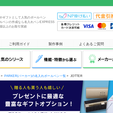
やギフトとして人気のボールペン
ルペンの作成なら名入れペンEXPRESS
社様以上のお取引実績
ご利用ガイド
製作事例
よくあるご質問
>
PARKER(パーカー)の名入れボールペン一覧
>
JOTTER
当社オリジナル商品
ZEBRA(ゼブラ)
三菱鉛筆(UNI)
展示会・イベント
ジェットストリーム
多色ボールペン
カームメタル
オープンキャンパス
スムースタッチ
タッチペン付き
サラサ
多機能ボ
短納
記念
ブ
クセになる滑らかな書き味が
1本で複数色の使い分けが
圧倒的人気No1!
さらさらとした書き心地が
書き味・肌触り滑らかな
タッチペン付きの
スマホスタン
筆記ブレ
最短即
PLATINUM(プラチナ)
シヤチハタ
PARKER(パーカー)
高級感のある金属ボールペン
特徴の大人気シリーズ！
できる人気の多色ペン
タッチペン付きボールペン
多機能ボールペン！
最後まで続く！
ストレスフリ
短納期商品を
など多彩な
医療・福祉関係
セミナー・講演会
女性