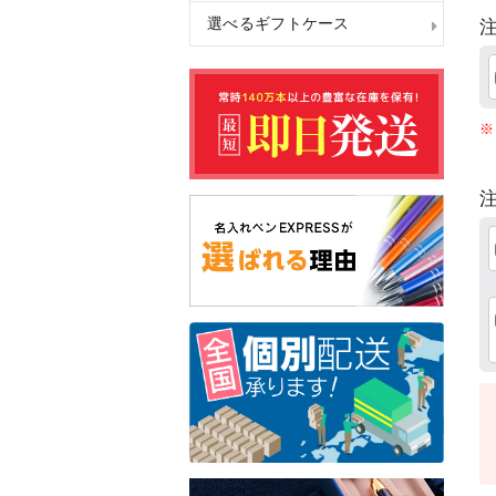
選べるギフトケース
注
※
注