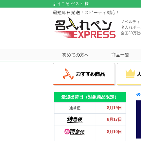
ようこそ ゲスト 様
最短即日発送！スピーディ対応！
ノベルティ
名入れボー
全国30万
初めての方へ
商品一覧
最短出荷日（対象商品限定）
用途・シーンから選ぶ
機能・特徴から選ぶ
メーカーから選ぶ
人気のシリーズ
おすすめ商品
8月19日
通常便
お客様が何度もリピートしたくなる
各メーカーの中でも特に人気の高い
国内外の有名筆記具メーカー、
多色ペンや多機能ペンなど
多色ペンや多機能ペンなど
8月17日
シリーズを厳選！幅広い年代の方に
短納期でお求めやすい価格の
機能性に優れたボールペンも
機能性に優れたボールペンも
ボールペンブランドから
大人気商品をピックアップ！
ご高評をいただいています。
各種取り揃えております！
各種取り揃えております！
お選びいただけます。
8月10日