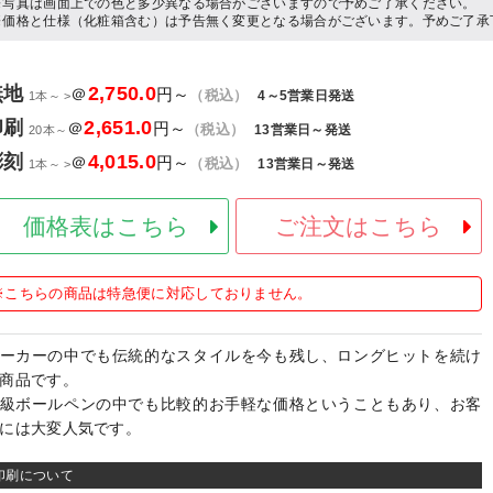
※写真は画面上での色と多少異なる場合がございますので予めご了承ください。
※価格と仕様（化粧箱含む）は予告無く変更となる場合がございます。予めご了承
無地
2,750.0
＠
円～
（税込）
4～5営業日発送
1本～ >
印刷
2,651.0
＠
円～
（税込）
13営業日～発送
20本～
彫刻
4,015.0
＠
円～
（税込）
13営業日～発送
1本～ >
価格表はこちら
ご注文はこちら
※こちらの商品は特急便に対応しておりません。
ーカーの中でも伝統的なスタイルを今も残し、ロングヒットを続け
商品です。
級ボールペンの中でも比較的お手軽な価格ということもあり、お客
には大変人気です。
印刷について