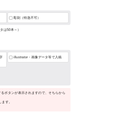
彫刻（特急不可）
タは50本～）
字
illustrator・画像データ等で入稿
するボタンが表示されますので、そちらから
たします。