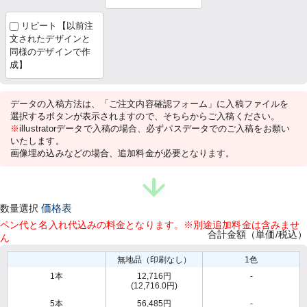
リピート【以前注
文されたデザインと
同様のデザインで作
成】
データの入稿方法は、「ご注文内容確認フォーム」に入稿ファイルを
選択するボタンが表示されますので、そちらからご入稿ください。
※
illustratorデータで入稿の場合、必ずパスデータでのご入稿をお願い
いたします。
画像埋め込みなどの場合、追加料金が必要となります。
数量選択
価格表
ペン代と名入れ代込みの料金となります。※別途追加料金は含みませ
合計金額（単価/税込）
ん
無地品（印刷なし）
1色
1本
12,716円
-
(12,716.0円)
5本
56,485円
-