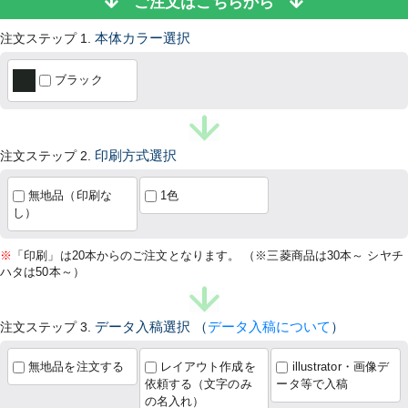
ご注文はこちらから
注文ステップ 1.
本体カラー選択
ブラック
注文ステップ 2.
印刷方式選択
無地品（印刷な
1色
し）
※
「印刷」は20本からのご注文となります。 （※三菱商品は30本～ シヤチ
ハタは50本～）
注文ステップ 3.
データ入稿選択
（
データ入稿について
）
無地品を注文する
レイアウト作成を
illustrator・画像デ
依頼する（文字のみ
ータ等で入稿
の名入れ）