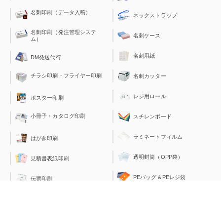
名刺印刷（データ入稿）
ネックストラップ
名刺印刷（発注管理システ
名刺ケース
ム）
名刺用紙
DM発送代行
チラシ印刷・フライヤー印刷
名刺カッター
レジ用ロール
ポスター印刷
小冊子・カタログ印刷
スチレンボード
ラミネートフィルム
はがき印刷
透明封筒（OPP袋）
見積書表紙印刷
PEバッグ＆PEレジ袋
伝票印刷