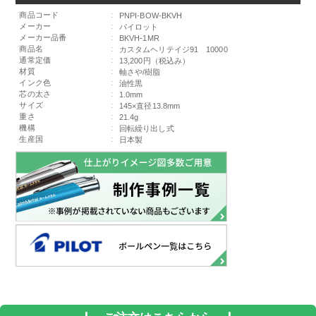
商品コード
:
PNPI-BOW-BKVH
メーカー
:
パイロット
メーカー品番
:
BKVH-1MR
商品名
:
カスタムヘリテイジ91 10000
通常定価
:
13,200円（税込み）
材質
:
軸さや/樹脂
インク色
:
油性黒
芯の太さ
:
1.0mm
サイズ
:
145×直径13.8mm
重さ
:
21.4g
機構
:
回転繰り出し式
生産国
:
日本製