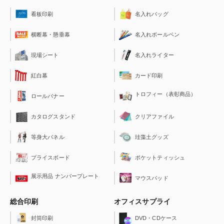
看板印刷
名入れバッグ
横断幕・懸垂幕
名入れボールペン
現場シート
名入れライター
紅白幕
カード印刷
トロフィー（表彰商品）
ロールバナー
クリアファイル
カタログスタンド
珪藻土グッズ
等身大パネル
ポケットティッシュ
プライスボード
展示用品 ナンバープレート
マウスパッド
総合印刷
オフィスサプライ
封筒印刷
DVD・CDケース