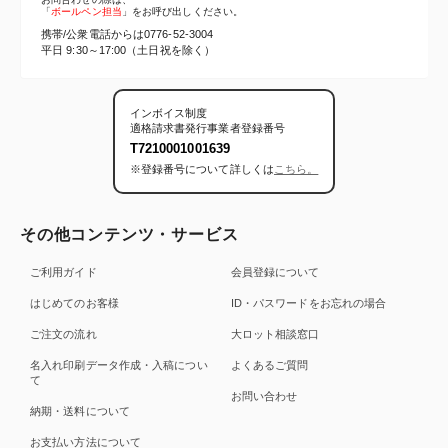
「
ボールペン担当
」をお呼び出しください。
携帯/公衆電話からは
0776-52-3004
平日 9:30～17:00（土日祝を除く）
インボイス制度
適格請求書発行事業者登録番号
T7210001001639
※登録番号について詳しくは
こちら。
その他コンテンツ・サービス
ご利用ガイド
会員登録について
はじめてのお客様
ID・パスワードをお忘れの場合
ご注文の流れ
大ロット相談窓口
名入れ印刷データ作成・入稿につい
よくあるご質問
て
お問い合わせ
納期・送料について
お支払い方法について