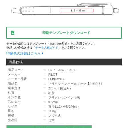
印刷テンプレートダウンロード
データ作成時にはテンプレート（illustrator形式）をご利用ください。
※詳しい作成方法は「
データ入稿ガイド
」をご参照ください。
印刷色の詳細はこちら
商品仕様
商品コード
:
PNPI-BOW-FBK5-P
メーカー
:
PILOT
メーカー品番
:
LFBK-23EF
商品名
:
フリクションボールノック【白軸0.5】
通常定価
:
275円（税込み）
材質
:
樹脂
インク色
:
フリクションインキ黒
芯の太さ
:
0.5mm
サイズ
:
直径11.1×全長146mm
重さ
:
11.8g
機構
:
ノック式
生産国
:
日本