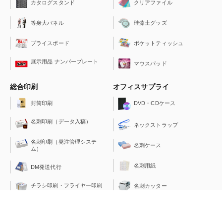
クリアファイル
カタログスタンド
珪藻土グッズ
等身大パネル
ポケットティッシュ
プライスボード
展示用品 ナンバープレート
マウスパッド
総合印刷
オフィスサプライ
封筒印刷
DVD・CDケース
名刺印刷（データ入稿）
ネックストラップ
名刺印刷（発注管理システ
名刺ケース
ム）
名刺用紙
DM発送代行
チラシ印刷・フライヤー印刷
名刺カッター
レジ用ロール
ポスター印刷