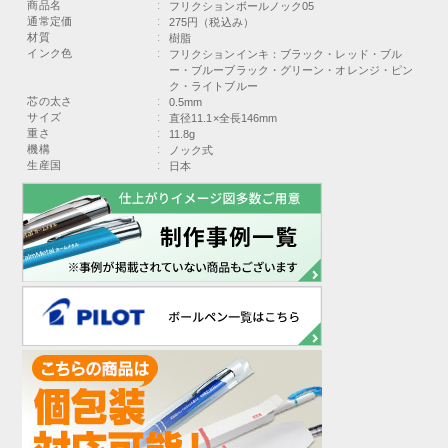
商品名
:
フリクションボールノック05
通常定価
:
275円（税込み）
材質
:
樹脂
インク色
:
フリクションインキ：ブラック・レッド・ブル
ー・ブルーブラック・グリーン・オレンジ・ピン
ク・ライトブルー
芯の太さ
:
0.5mm
サイズ
:
直径11.1×全長146mm
重さ
:
11.8g
機構
:
ノック式
生産国
:
日本