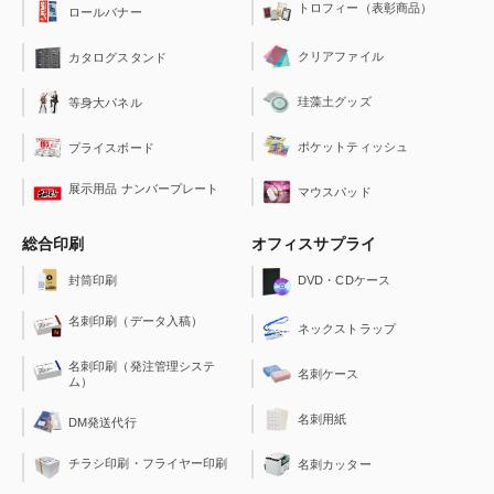
トロフィー（表彰商品）
ロールバナー
クリアファイル
カタログスタンド
珪藻土グッズ
等身大パネル
ポケットティッシュ
プライスボード
展示用品 ナンバープレート
マウスパッド
総合印刷
オフィスサプライ
封筒印刷
DVD・CDケース
名刺印刷（データ入稿）
ネックストラップ
名刺印刷（発注管理システ
名刺ケース
ム）
名刺用紙
DM発送代行
チラシ印刷・フライヤー印刷
名刺カッター