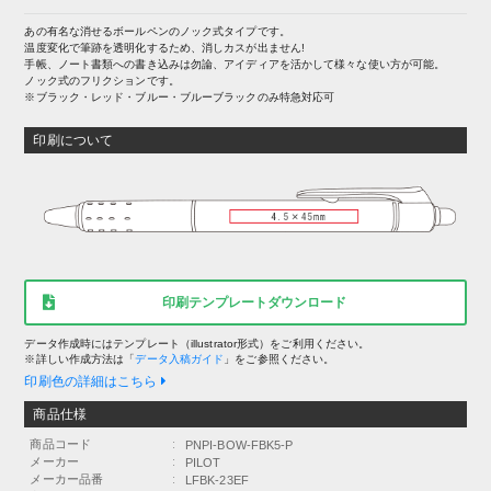
あの有名な消せるボールペンのノック式タイプです。
温度変化で筆跡を透明化するため、消しカスが出ません!
手帳、ノート書類への書き込みは勿論、アイディアを活かして様々な使い方が可能。
ノック式のフリクションです。
※ブラック・レッド・ブルー・ブルーブラックのみ特急対応可
印刷について
印刷テンプレートダウンロード
データ作成時にはテンプレート（illustrator形式）をご利用ください。
※詳しい作成方法は「
データ入稿ガイド
」をご参照ください。
印刷色の詳細はこちら
商品仕様
商品コード
:
PNPI-BOW-FBK5-P
メーカー
:
PILOT
メーカー品番
:
LFBK-23EF