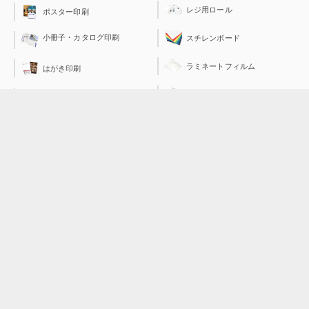
レジ用ロール
ポスター印刷
小冊子・カタログ印刷
スチレンボード
ラミネートフィルム
はがき印刷
透明封筒（OPP袋）
見積書表紙印刷
PEバッグ＆PEレジ袋
伝票印刷
運営会社：
ジャストコーポレーションは、総合印刷、店舗装飾品やノベルティ商品の開発を手
がけております。今日生活の一部となった「ネット通販」にいち早く取り組み、現
在では３０の専門サイトを運営、福井から全国のお客様へ商品を供給しておりま
す。
また、皆さんご存知の”レンタルケース”は、当社が開発し特許を保持しておりま
す。ケースの開発が様々な事業展開をするきっかけとなり、「０から１を生み出