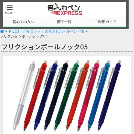
初めての方へ
商品一覧
ご利用ガイド
>
PILOT（パイロット）の名入れボールペン一覧
>
サンプル請求
フリクションボールノック05
フリクションボールノック05
Previous
Next