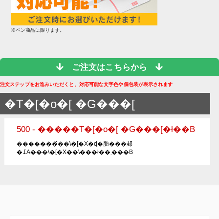
※ペン商品に限ります。
ご注文はこちらから
注文ステップをお進みいただくと、対応可能な文字色や個包装が表示されます
�T�[�o�[ �G���[
500 - �����T�[�o�[ �G���[�ł��B
�������̃��\�[�X�ɖ�肪���邽
�߁A���\�[�X��\���ł��܂���B