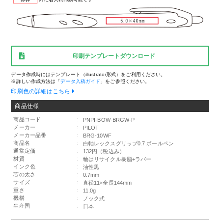
印刷テンプレートダウンロード
データ作成時にはテンプレート（illustrator形式）をご利用ください。
※詳しい作成方法は「
データ入稿ガイド
」をご参照ください。
印刷色の詳細はこちら
商品仕様
商品コード
:
PNPI-BOW-BRGW-P
メーカー
:
PILOT
メーカー品番
:
BRG-10WF
商品名
:
白軸レックスグリップ0.7 ボールペン
通常定価
:
132円（税込み）
材質
:
軸はリサイクル樹脂+ラバー
インク色
:
油性黒
芯の太さ
:
0.7mm
サイズ
:
直径11×全長144mm
重さ
:
11.0g
機構
:
ノック式
生産国
:
日本