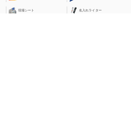
現場シート
名入れライター
紅白幕
カード印刷
トロフィー（表彰商品）
ロールバナー
クリアファイル
カタログスタンド
珪藻土グッズ
等身大パネル
ポケットティッシュ
プライスボード
展示用品 ナンバープレート
マウスパッド
総合印刷
オフィスサプライ
封筒印刷
DVD・CDケース
名刺印刷（データ入稿）
ネックストラップ
名刺印刷（発注管理システ
名刺ケース