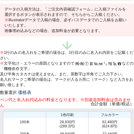
データの入稿方法は、「ご注文内容確認フォーム」に入稿ファイルを
選択するボタンが表示されますので、そちらからご入稿ください。
※
illustratorデータで入稿の場合、必ずパスデータでのご入稿をお願い
いたします。
画像埋め込みなどの場合、追加料金が必要となります。
※
1行のみの名入れをご希望の場合は、1行目のみに名入れ内容をご記載くだ
さい。
※
文字化け・エラーの原因となりますので
などの
「機種依存文字」
及び半角カタカナは使えません。また、英数字は半角でご入力下さい。
名入れマークご希望の場合は、マークが入るカ所に（マーク）など入力をお
願い致します。
数量選択
価格表
ペン代と名入れ代込みの料金となります。※別途追加料金は含みませ
合計金額（単価/税込）
ん
1色印刷
フルカラー
100本
28,930円
62,480円
(289.3円)
(624.8円)
200本
38,940円
72,160円