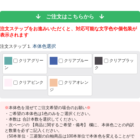
ご注文はこちらから
注文ステップをお進みいただくと、対応可能な文字色や個包装が
表示されます
注文ステップ 1.
本体色選択
クリアグリー
クリアブルー
クリアブラッ
ン
ク
クリアピンク
クリアオレン
ジ
※
本体色を混ぜてご注文希望の場合のお願い
※
・ご希望の本体色は1色のみをご選択ください。
・本数は 合計本数を選択してください。
・次ページの 【商品に関するご希望・備考】 欄に、本体色ごとの内訳
と数量を必ずご記入ください。
（50本単位・三菱製の白軸商品は100本単位で本体色を変えることがで