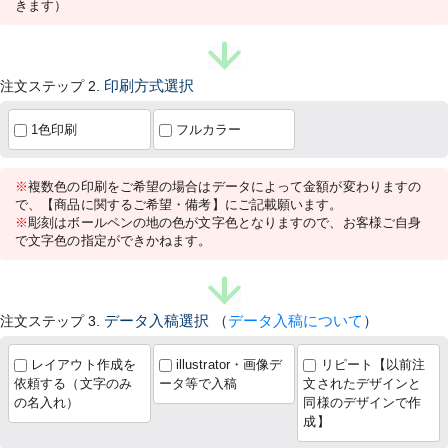
きます）
注文ステップ 2.
印刷方式選択
1色印刷
フルカラー
※
複数色の印刷をご希望の場合はデータによって金額が変わりますの
で、【商品に関するご希望・備考】にご記載願います。
※
彫刻はボールペンの地の色が文字色となりますので、お客様ご自身
で文字色の指定ができかねます。
注文ステップ 3.
データ入稿選択
（
データ入稿について
）
レイアウト作成を
illustrator・画像デ
リピート【以前注
依頼する（文字のみ
ータ等で入稿
文されたデザインと
の名入れ）
同様のデザインで作
成】