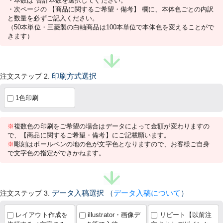
・本数は 合計本数を選択してください。
・次ページの 【商品に関するご希望・備考】 欄に、本体色ごとの内訳
と数量を必ずご記入ください。
（50本単位・三菱製の白軸商品は100本単位で本体色を変えることがで
きます）
注文ステップ 2.
印刷方式選択
1色印刷
※
複数色の印刷をご希望の場合はデータによって金額が変わりますの
で、【商品に関するご希望・備考】にご記載願います。
※
彫刻はボールペンの地の色が文字色となりますので、お客様ご自身
で文字色の指定ができかねます。
注文ステップ 3.
データ入稿選択
（
データ入稿について
）
レイアウト作成を
illustrator・画像デ
リピート【以前注