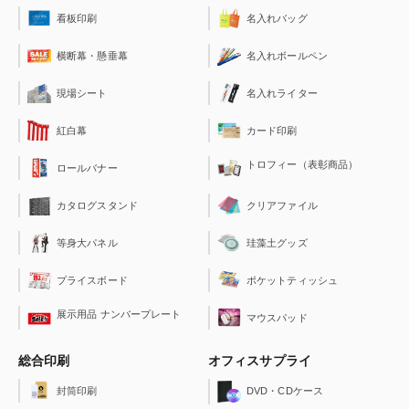
看板印刷
名入れバッグ
横断幕・懸垂幕
名入れボールペン
現場シート
名入れライター
紅白幕
カード印刷
トロフィー（表彰商品）
ロールバナー
クリアファイル
カタログスタンド
珪藻土グッズ
等身大パネル
ポケットティッシュ
プライスボード
展示用品 ナンバープレート
マウスパッド
総合印刷
オフィスサプライ
封筒印刷
DVD・CDケース