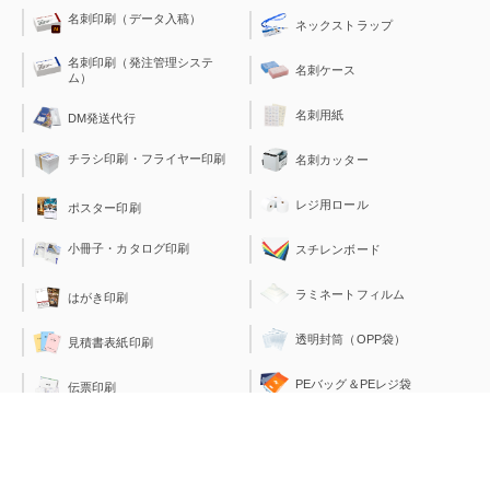
名刺印刷（データ入稿）
ネックストラップ
名刺印刷（発注管理システ
名刺ケース
ム）
名刺用紙
DM発送代行
チラシ印刷・フライヤー印刷
名刺カッター
レジ用ロール
ポスター印刷
小冊子・カタログ印刷
スチレンボード
ラミネートフィルム
はがき印刷
透明封筒（OPP袋）
見積書表紙印刷
PEバッグ＆PEレジ袋
伝票印刷