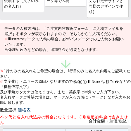
依頼する（文字のみ
ータ等で入稿
文されたデザインと
の名入れ）
同様のデザインで作
成】
データの入稿方法は、「ご注文内容確認フォーム」に入稿ファイルを
選択するボタンが表示されますので、そちらからご入稿ください。
※
illustratorデータで入稿の場合、必ずパスデータでのご入稿をお願い
いたします。
画像埋め込みなどの場合、追加料金が必要となります。
※
1行のみの名入れをご希望の場合は、1行目のみに名入れ内容をご記載くだ
さい。
※
文字化け・エラーの原因となりますので
などの
「機種依存文字」
及び半角カタカナは使えません。また、英数字は半角でご入力下さい。
名入れマークご希望の場合は、マークが入るカ所に（マーク）など入力をお
願い致します。
数量選択
価格表
ペン代と名入れ代込みの料金となります。※別途追加料金は含みませ
合計金額（単価/税込）
ん