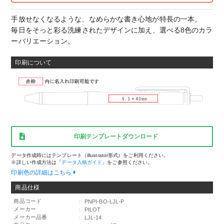
手放せなくなるような、なめらかな書き心地が特長の一本。
毎日をそっと彩る洗練されたデザインに加え、選べる8色のカラ
ーバリエーション。
印刷について
印刷テンプレートダウンロード
データ作成時にはテンプレート（illustrator形式）をご利用ください。
※詳しい作成方法は「
データ入稿ガイド
」をご参照ください。
印刷色の詳細はこちら
商品仕様
商品コード
:
PNPI-BO-LJL-P
メーカー
:
PILOT
メーカー品番
:
LJL-14