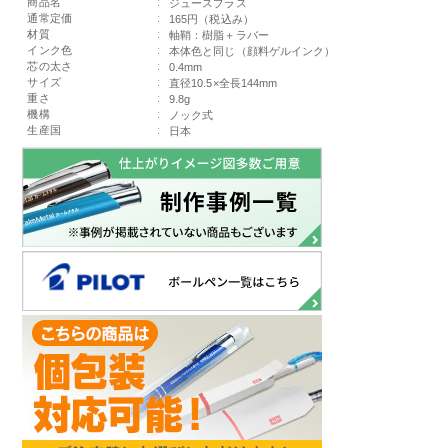
商品名
:
ジュースプラス
通常定価
:
165円（税込み）
材質
:
軸鞘：樹脂＋ラバー
インク色
:
本体色と同じ（顔料ゲルインク）
芯の太さ
:
0.4mm
サイズ
:
直径10.5×全長144mm
重さ
:
9.8g
機構
:
ノック式
生産国
:
日本