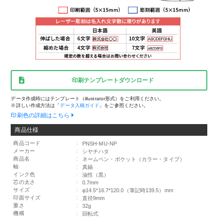
印刷テンプレートダウンロード
データ作成時にはテンプレート（illustrator形式）をご利用ください。
※詳しい作成方法は「
データ入稿ガイド
」をご参照ください。
印刷色の詳細はこちら
商品仕様
商品コード
:
PNSH-MU-NP
メーカー
:
シヤチハタ
商品名
:
ネームペン・ポケット（カラー・タイプ）
軸
:
真鍮
インク色
:
油性（黒）
芯の太さ
:
0.7mm
サイズ
:
φ14.5*16.7*120.0（筆記時139.5）mm
印面サイズ
:
直径9mm
重さ
:
32g
機構
:
回転式