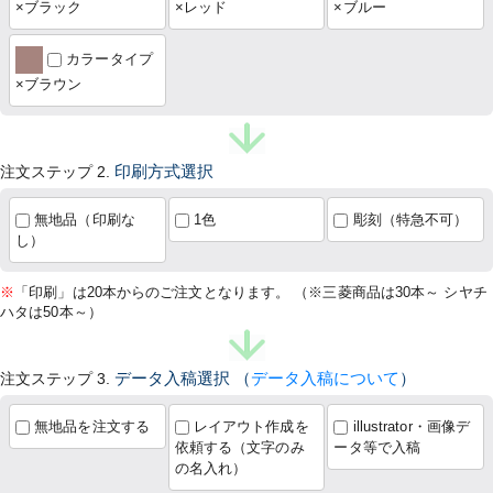
×ブラック
×レッド
×ブルー
カラータイプ
×ブラウン
注文ステップ 2.
印刷方式選択
無地品（印刷な
1色
彫刻（特急不可）
し）
※
「印刷」は20本からのご注文となります。 （※三菱商品は30本～ シヤチ
ハタは50本～）
注文ステップ 3.
データ入稿選択
（
データ入稿について
）
無地品を注文する
レイアウト作成を
illustrator・画像デ
依頼する（文字のみ
ータ等で入稿
の名入れ）