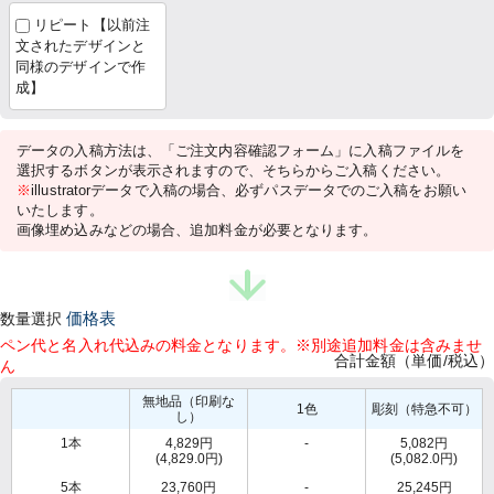
リピート【以前注
文されたデザインと
同様のデザインで作
成】
データの入稿方法は、「ご注文内容確認フォーム」に入稿ファイルを
選択するボタンが表示されますので、そちらからご入稿ください。
※
illustratorデータで入稿の場合、必ずパスデータでのご入稿をお願い
いたします。
画像埋め込みなどの場合、追加料金が必要となります。
数量選択
価格表
ペン代と名入れ代込みの料金となります。※別途追加料金は含みませ
合計金額（単価/税込）
ん
無地品（印刷な
1色
彫刻（特急不可）
し）
1本
4,829円
-
5,082円
(4,829.0円)
(5,082.0円)
5本
23,760円
-
25,245円