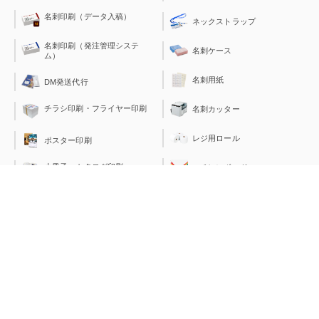
名刺印刷（データ入稿）
ネックストラップ
名刺印刷（発注管理システ
名刺ケース
ム）
名刺用紙
DM発送代行
チラシ印刷・フライヤー印刷
名刺カッター
レジ用ロール
ポスター印刷
小冊子・カタログ印刷
スチレンボード
ラミネートフィルム
はがき印刷
透明封筒（OPP袋）
見積書表紙印刷
PEバッグ＆PEレジ袋
伝票印刷