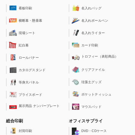
看板印刷
名入れバッグ
横断幕・懸垂幕
名入れボールペン
現場シート
名入れライター
紅白幕
カード印刷
トロフィー（表彰商品）
ロールバナー
クリアファイル
カタログスタンド
珪藻土グッズ
等身大パネル
ポケットティッシュ
プライスボード
展示用品 ナンバープレート
マウスパッド
総合印刷
オフィスサプライ
封筒印刷
DVD・CDケース