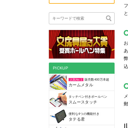
PICKUP
販売数400万本超
人気No.1
カームメタル
メ
タッチペン付きボールペン
スムースタッチ
郵
便利な4つの機能付き
タテる君