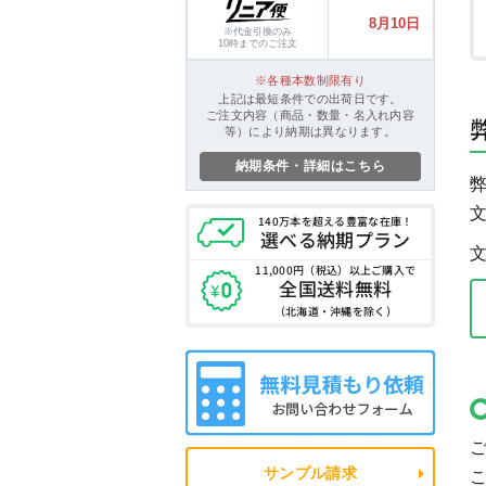
8月10日
※代金引換のみ
10時までのご注文
各種本数制限有り
上記は最短条件での出荷日です。
ご注文内容（商品・数量・名入れ内容
等）により納期は異なります。
納期条件・詳細はこちら
140万本を超える
豊富な在庫！
選べる納期プラン
11,000円（税込）
以上ご購入で
全国送料無料
（北海道・沖縄を除く）
サンプル請求