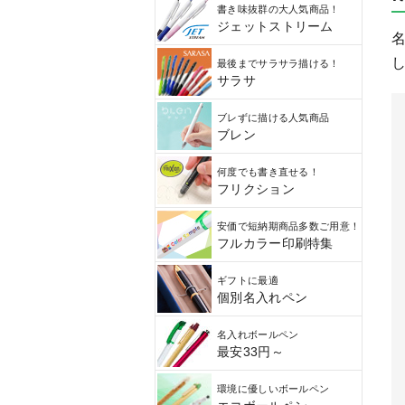
書き味抜群の大人気商品！
ジェットストリーム
し
最後までサラサラ描ける！
サラサ
ブレずに描ける人気商品
ブレン
何度でも書き直せる！
フリクション
安価で短納期商品多数ご用意！
フルカラー印刷特集
ギフトに最適
個別名入れペン
名入れボールペン
最安33円～
環境に優しいボールペン