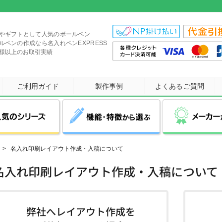
やギフトとして人気のボールペン
ルペンの作成なら名入れペンEXPRESS
社様以上のお取引実績
ご利用ガイド
製作事例
よくあるご質問
>
名入れ印刷レイアウト作成・入稿について
当社オリジナル商品
ZEBRA(ゼブラ)
三菱鉛筆(UNI)
展示会・イベント
ジェットストリーム
多色ボールペン
カームメタル
オープンキャンパス
スムースタッチ
タッチペン付き
サラサ
多機能ボ
短納
記念
ブ
名入れ印刷レイアウト作成・入稿について
クセになる滑らかな書き味が
1本で複数色の使い分けが
圧倒的人気No1!
さらさらとした書き心地が
書き味・肌触り滑らかな
タッチペン付きの
スマホスタン
筆記ブレ
最短即
PLATINUM(プラチナ)
シヤチハタ
PARKER(パーカー)
高級感のある金属ボールペン
特徴の大人気シリーズ！
できる人気の多色ペン
タッチペン付きボールペン
多機能ボールペン！
最後まで続く！
ストレスフリ
短納期商品を
など多彩な
医療・福祉関係
セミナー・講演会
女性
弊社へレイアウト作成を