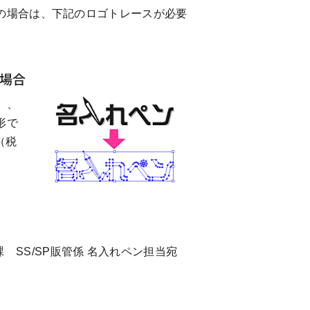
の場合は、下記のロゴトレースが必要
場合
）、
形で
（税
理課 SS/SP販管係 名入れペン担当宛