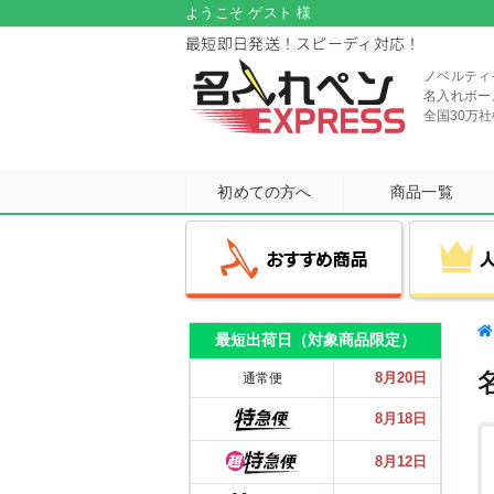
ようこそ ゲスト 様
最短即日発送！スピーディ対応！
ノベルティ
名入れボー
全国30万
初めての方へ
商品一覧
最短出荷日（対象商品限定）
用途・シーンから選ぶ
機能・特徴から選ぶ
メーカーから選ぶ
人気のシリーズ
おすすめ商品
8月20日
通常便
お客様が何度もリピートしたくなる
各メーカーの中でも特に人気の高い
国内外の有名筆記具メーカー、
多色ペンや多機能ペンなど
多色ペンや多機能ペンなど
8月18日
シリーズを厳選！幅広い年代の方に
短納期でお求めやすい価格の
機能性に優れたボールペンも
機能性に優れたボールペンも
ボールペンブランドから
大人気商品をピックアップ！
ご高評をいただいています。
各種取り揃えております！
各種取り揃えております！
お選びいただけます。
8月12日