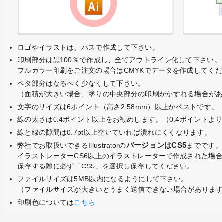
ロゴやイラストは、パスで作成して下さい。
印刷部分は黒100％で作成し、全てアウトライン化して下さい。
フルカラー印刷をご注文の場合はCMYKでデータを作成してく
ベタ部分はなるべく少なくして下さい。
（面積が大きい場合、塗りの中央部分の印刷がかすれる場合が
文字のサイズは6ポイント（高さ2.58mm）以上がベストです。
線の太さは0.4ポイント以上をお勧めします。（0.4ポイントよ
線と線の隙間は0.7pt以上空いていれば潰れにくくなります。
弊社でお取扱いできるIllustratorの
バージョンはCS5
までです。
イラストレーターCS6以上のイラストレーターで作成された場
保存する際に必ず「CS5」を選択し保存してください。
ファイルサイズは5MB以内になるようにして下さい。
（ファイルサイズが大きいとうまく送信できない場合がありま
印刷色については
こちら