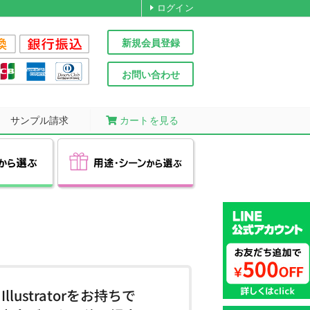
ログイン
新規会員登録
お問い合わせ
サンプル請求
カートを見る
パイロット
ぺんてる
ールペン
期商品
品
レン
エコボールペン
フリクション
低価格商品
高級ペン
ドやシャープ
を制御した
日発送！
こすると消える特殊インキを
驚きの1本@33円(税込)～!
プレゼントにおすすめの
CROSS(クロス)
BIC(ビック)
ーなボールペン
多数ご用意！
機能を搭載！
ばらまきに最適な低価格商品
採用した人気シリーズ
高級ボールペン
向け
男性向け
Illustratorをお持ちで