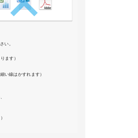
ださい。
あります）
り細い線はかすれます）
合、
す）