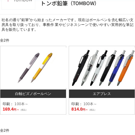
トンボ鉛筆
（TOMBOW）
社名の通り"鉛筆"から始まったメーカーです。現在はボールペンを含む幅広い文
房具を取り扱っており、事務作 業やビジネスシーンで使いやすい実用的な筆記
具を販売しています。
全
2
件
白軸ビズノボールペン
エアプレス
印刷：
100本～
印刷：
100本～
169.4
814.0
円～
円～
（税込）
（税込）
全
2
件