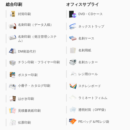
総合印刷
オフィスサプライ
封筒印刷
DVD・CDケース
名刺印刷（データ入稿）
ネックストラップ
名刺印刷（発注管理システ
名刺ケース
ム）
名刺用紙
DM発送代行
チラシ印刷・フライヤー印刷
名刺カッター
レジ用ロール
ポスター印刷
小冊子・カタログ印刷
スチレンボード
ラミネートフィルム
はがき印刷
透明封筒（OPP袋）
見積書表紙印刷
PEバッグ＆PEレジ袋
伝票印刷