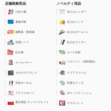
店舗装飾用品
ノベルティ用品
のぼり旗
卓上カレンダー
看板印刷
名入れバッグ
横断幕・懸垂幕
名入れボールペン
現場シート
名入れライター
紅白幕
カード印刷
トロフィー（表彰商品）
ロールバナー
クリアファイル
カタログスタンド
珪藻土グッズ
等身大パネル
ポケットティッシュ
プライスボード
展示用品 ナンバープレート
マウスパッド