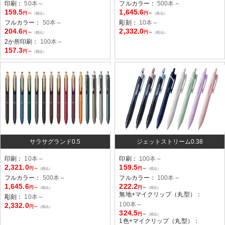
印刷：
50本～
フルカラー：
500本～
159.5
1,645.6
円～
円～
（税込）
（税込）
フルカラー：
50本～
彫刻：
10本～
204.6
2,332.0
円～
円～
（税込）
（税込）
2か所印刷：
100本～
157.3
円～
（税込）
サラサグランド0.5
ジェットストリーム0.38
印刷：
10本～
印刷：
100本～
2,321.0
159.5
円～
円～
（税込）
（税込）
フルカラー：
500本～
フルカラー：
100本～
1,645.6
222.2
円～
円～
（税込）
（税込）
無地+マイクリップ（丸型）：
彫刻：
10本～
100本～
2,332.0
円～
（税込）
324.5
円～
（税込）
1色+マイクリップ（丸型）：