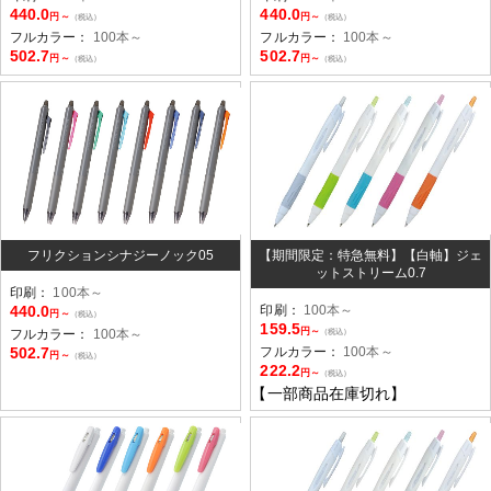
440.0
440.0
円～
円～
（税込）
（税込）
フルカラー：
100本～
フルカラー：
100本～
502.7
502.7
円～
円～
（税込）
（税込）
フリクションシナジーノック05
【期間限定：特急無料】【白軸】ジェ
ットストリーム0.7
印刷：
100本～
440.0
印刷：
100本～
円～
（税込）
159.5
円～
フルカラー：
100本～
（税込）
502.7
フルカラー：
100本～
円～
（税込）
222.2
円～
（税込）
【一部商品在庫切れ】