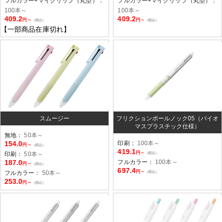
フルカラー+マイクリップ（丸型）：
フルカラー+マイクリップ（丸型）：
100本～
100本～
409.2
409.2
円～
円～
（税込）
（税込）
【一部商品在庫切れ】
スムージー
フリクションボールノック05（バイオ
マスプラスチック仕様）
無地：
50本～
154.0
印刷：
100本～
円～
（税込）
419.1
円～
印刷：
50本～
（税込）
187.0
フルカラー：
100本～
円～
（税込）
697.4
円～
フルカラー：
50本～
（税込）
253.0
円～
（税込）