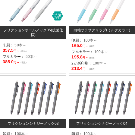
フリクションボールノック05(抗菌仕
白軸サラサクリップ(ミルクカラー)
様)
印刷：
100本～
印刷：
50本～
165.0
円～
（税込）
357.5
円～
（税込）
フルカラー：
100本～
フルカラー：
50本～
195.8
円～
（税込）
385.0
円～
（税込）
2か所印刷：
100本～
213.4
円～
（税込）
フリクションシナジーノック03
フリクションシナジーノック04
印刷：
100本～
印刷：
100本～