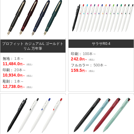
プロフィット カジュアルL ゴールドト
サラサR0.4
リム 万年筆
印刷：
100本～
無地：
1本～
242.0
円～
（税込）
11,484.0
円～
（税込）
フルカラー：
500本～
印刷：
20本～
159.5
円～
（税込）
10,934.0
円～
（税込）
彫刻：
1本～
12,738.0
円～
（税込）