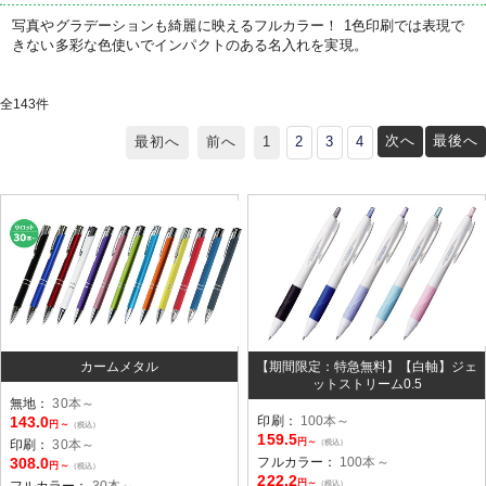
写真やグラデーションも綺麗に映えるフルカラー！
1色印刷では表現で
きない多彩な色使いでインパクトのある名入れを実現。
全
143
件
次へ
最後へ
最初へ
前へ
1
2
3
4
カームメタル
【期間限定：特急無料】【白軸】ジェ
ットストリーム0.5
無地：
30本～
143.0
印刷：
100本～
円～
（税込）
159.5
円～
印刷：
30本～
（税込）
308.0
フルカラー：
100本～
円～
（税込）
222.2
円～
フルカラー：
30本～
（税込）