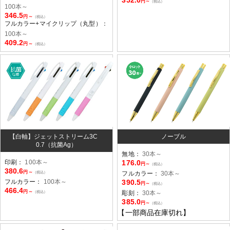
352.0
円～
（税込）
100本～
346.5
円～
（税込）
フルカラー+マイクリップ（丸型）：
100本～
409.2
円～
（税込）
【白軸】ジェットストリーム3C
ノーブル
0.7（抗菌Ag）
無地：
30本～
印刷：
100本～
176.0
円～
（税込）
380.6
円～
（税込）
フルカラー：
30本～
フルカラー：
100本～
390.5
円～
（税込）
466.4
円～
（税込）
彫刻：
30本～
385.0
円～
（税込）
【一部商品在庫切れ】