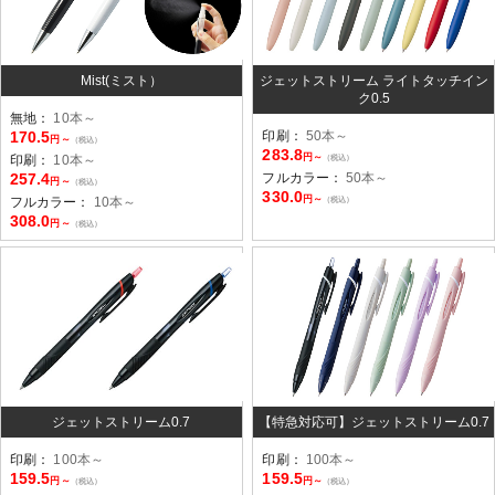
Mist(ミスト）
ジェットストリーム ライトタッチイン
ク0.5
無地：
10本～
170.5
印刷：
50本～
円～
（税込）
283.8
円～
印刷：
10本～
（税込）
257.4
フルカラー：
50本～
円～
（税込）
330.0
円～
フルカラー：
10本～
（税込）
308.0
円～
（税込）
ジェットストリーム0.7
【特急対応可】ジェットストリーム0.7
印刷：
100本～
印刷：
100本～
159.5
159.5
円～
円～
（税込）
（税込）