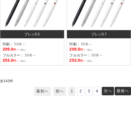
ブレン0.5
ブレン0.7
印刷：
50本～
印刷：
50本～
209.0
209.0
円～
円～
（税込）
（税込）
フルカラー：
50本～
フルカラー：
50本～
253.0
253.0
円～
円～
（税込）
（税込）
全
143
件
次へ
最後へ
最初へ
前へ
1
2
3
4