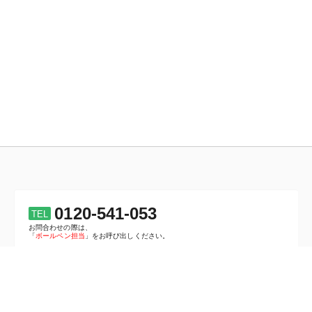
0120-541-053
TEL
お問合わせの際は、
「
ボールペン担当
」をお呼び出しください。
携帯/公衆電話からは
0776-52-3004
平日 9:30～17:00（土日祝を除く）
インボイス制度