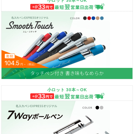
小ロット 30本～OK
彫刻
104.5
円～（税込）
タッチペン付き 書き味もなめらか
小ロット 30本～OK