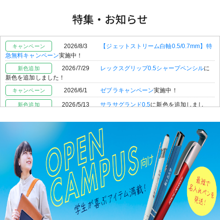
特集・お知らせ
2026/8/3
【ジェットストリーム白軸0.5/0.7mm】特
キャンペーン
急無料キャンペーン
実施中！
2026/7/29
レックスグリップ0.5シャープペンシル
に
新色追加
新色を追加しました！
2026/6/1
ゼブラキャンペーン
実施中！
キャンペーン
2026/5/13
サラサグランド0.5
に新色を追加しまし
新色追加
た！
2026/3/4
カームメタル
に新色を追加しました！
新商品
2026/1/9
PILOT商品
を28点追加しました！
新商品
2025/12/24
ゼント フローモデル【ZENTOシリーズ】
新商品
新登場！
2025/12/23
マイクリップ
新登場！
新商品
2025/12/8
PILOT【イルミリーシリーズ】
新登場！
新商品
2025/11/26
テクトツーウェイRO【テクトツーウェイ
新商品
シリーズ】
新登場！