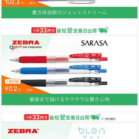
102.3
円～（税込）
書き味抜群のジェットストリーム
1色印刷
90.2
円～（税込）
最後まで描けるサラサラな書き心地