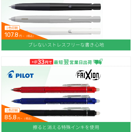
1色印刷
107.8
円～（税込）
ブレないストレスフリーな書き心地
1色印刷
85.8
円～（税込）
擦ると消える特殊インキを使用