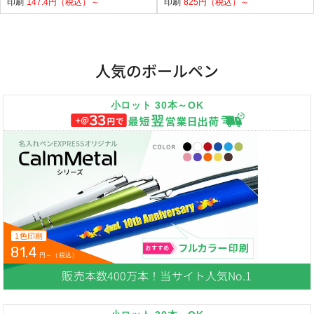
印刷
147.4円（税込）～
印刷
825円（税込）～
人気のボールペン
小ロット 30本～OK
1色印刷
81.4
円～（税込）
販売本数400万本！当サイト人気No.1