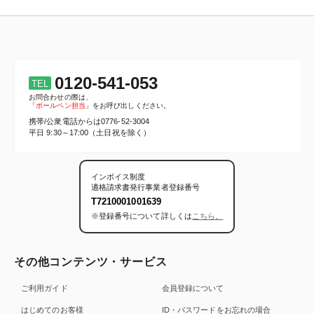
PILOT【キレーナ】新登場！
2025/03/14
新商品
ZEBRA【マイルドライナー】新色登場！
2025/03/07
新商品
ZEBRA【フロス 抗菌】新登場！
0120-541-053
TEL
お問合わせの際は、
2024/09/26
新商品
「
ボールペン担当
」をお呼び出しください。
ZEBRA【サラサクリップ0.5 バイオチューブ】新登場！
携帯/公衆電話からは
0776-52-3004
平日 9:30～17:00（土日祝を除く）
2024/09/26
新商品
ZEBRA【ブレンU】新登場！
2024/08/06
新商品
インボイス制度
適格請求書発行事業者登録番号
三菱鉛筆【ジェットストリームライトタッチ インク0.5】新登場！
T7210001001639
2023/02/02
新商品
※登録番号について詳しくは
こちら。
名入れペンEXPRESSオリジナル【スムースタッチメタル】新登場！
2022/03/01
キャンペーン
その他コンテンツ・サービス
年度末キャンペーンセール！オリジナリティ抜群のペンが最大30%OFF！
ご利用ガイド
会員登録について
2021/12/27
新商品
名入れペンEXPRESSオリジナル【印鑑付き（シヤチハタ）ボールペン】新
はじめてのお客様
ID・パスワードをお忘れの場合