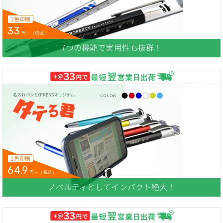
1色印刷
33
円～（税込）
7つの機能で実用性も抜群！
1色印刷
64.9
円～（税込）
ノベルティとしてインパクト絶大！