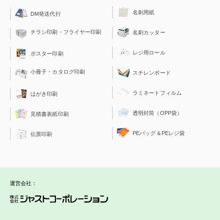
360°ロゴが入る、業界初の回転名入れ
名刺用紙
DM発送代行
2019/11/27
新商品
チラシ印刷・フライヤー印刷
名刺カッター
「フロル」に新色登場！
2019/10/24
新商品
レジ用ロール
ポスター印刷
光を照らして書けるライト付きボールペン「ライトライト」登場！
小冊子・カタログ印刷
スチレンボード
2019/10/1
新商品
名入れペンEXPRESSオリジナル商品5種追加しました！
ラミネートフィルム
はがき印刷
2019/8/7
キャンペーン
透明封筒（OPP袋）
見積書表紙印刷
名入れペンと同時注文でベルベットケースプレゼント【終了しました】
2019/8/7
名入れペンEXPRESSをリニューアルオー
お知らせ
PEバッグ＆PEレジ袋
伝票印刷
プンしました！
運営会社：