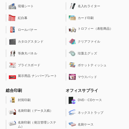
Mist(ミスト）
現場シート
名入れライター
レーザーポインター＋登場
2020/5/13
新商品
紅白幕
カード印刷
サラサグランド
トロフィー（表彰商品）
ロールバナー
ブレン3C
ジェットストリーム4C+1 0.5新色追加
クリアファイル
カタログスタンド
2020/4/23
新サービス
珪藻土グッズ
等身大パネル
ベルベットケースプレゼントキャンペーン実施中【終了しました】
2020/3/16
新商品
ポケットティッシュ
プライスボード
当社オリジナル商品多数！地球に優しいエコボールペン
展示用品 ナンバープレート
マウスパッド
2020/2/6
新商品
国内メーカー品大幅値下げ！最大30％オフ！
総合印刷
オフィスサプライ
2019/12/12
新商品
封筒印刷
DVD・CDケース
ZEBRA「blen（ブレン）」が新登場！
名刺印刷（データ入稿）
2019/11/28
新サービス
ネックストラップ
干支マークキャンペーン実施中【終了しました】
名刺印刷（発注管理システ
名刺ケース
ム）
2019/11/27
新サービス