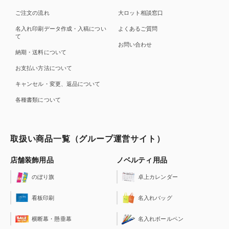
登場！
ご注文の流れ
大ロット相談窓口
2021/7/26
キャンペーン
名入れ印刷データ作成・入稿につい
よくあるご質問
名入れペンEXPRESSオリジナル【ガイア】がプライスダウン！
て
お問い合わせ
2021/7/6
新商品
納期・送料について
名入れペンEXPRESSオリジナル【スムースタッチ】新登場！
お支払い方法について
2020/12/3
新商品
キャンセル・変更、返品について
三菱鉛筆「ユニボールONE」新登場！
各種書類について
2020/12/3
新商品
三菱鉛筆「ジェットストリームエッジ3」新登場！
2020/12/3
新商品
取扱い商品一覧（グループ運営サイト）
三菱鉛筆「ジェットストリーム4C+1 Metal Edition」新登場！
店舗装飾用品
ノベルティ用品
2020/11/13
新商品
細菌の繁殖を抑えていつでも清潔・安心！抗菌ボールペン
のぼり旗
卓上カレンダー
2020/10/30
新サービス
看板印刷
名入れバッグ
疫病退散！アマビエロゴ入りボールペンがお得！
2020/8/20
新商品
横断幕・懸垂幕
名入れボールペン