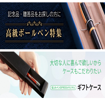
2025/10/23
三菱鉛筆UNI【ZENTOシリーズ】
新登場！
新商品
2025/09/17
ZEBRA【クリックブライト】
新登場！
新商品
2025/09/02
三菱鉛筆UNI【ジェットストリーム
新商品
3C（SXE3-800）】
新登場！
2025/08/26
ZEBRA【白軸サラサクリップ ミルクカラ
新商品
ー】
【テクトツーウェイシリーズ】
新登場！
2025/07/25
三菱鉛筆UNI【クルトガアドバンス アップ
新商品
グレードモデル0.3mm】
【クルトガアドバンス アップグレードモデル
0.5mm】
新登場！
2025/07/22
PILOT【白軸レックスグリップ シャープペ
新商品
ンシル】
【白軸レックスグリップ ボールペン】
新登場！
2025/05/29
PILOT【ジュースアップ 3】
【ジュースア
新商品
ップ 4】
新登場！
2025/04/28
新商品
三菱鉛筆UNI【ジェットストリーム4&1 ライトタッチインク0.5】新登場！
2025/04/16
新商品
セーラー万年筆【TUZU アジャスト 万年筆】新登場！
2025/04/16
新商品