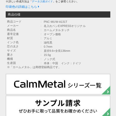
※詳しい作成方法は「
データ入稿ガイド
」をご参照ください。
印刷色の詳細はこちら
商品仕様
商品コード
:
PNC-MUW-A131T
メーカー
:
名入れペンEXPRESSオリジナル
商品名
:
カームメタルタッチ
通常定価
:
オープン価格
材質
:
アルミ
インク色
:
油性黒
芯の太さ
:
0.7mm
サイズ
:
直径9.6×全長136mm
重さ
:
15.5g
機構
:
ノック式
生産国
:
本体：中国 インク：ドイツ
※「カームメタル」は商標登録商品です。