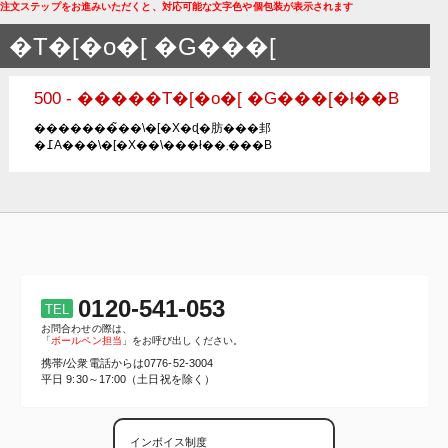
注文ステップをお進みいただくと、対応可能な文字色や個包装が表示されます
�T�[�o�[ �G���[
500 - �����T�[�o�[ �G���[�ł��B
�������̃��\�[�X�ɖ�肪���邽
�߁A���\�[�X��\���ł��܂���B
0120-541-053
TEL
お問合わせの際は、
「
ボールペン担当
」をお呼び出しください。
携帯/公衆電話からは
0776-52-3004
平日 9:30～17:00（土日祝を除く）
インボイス制度