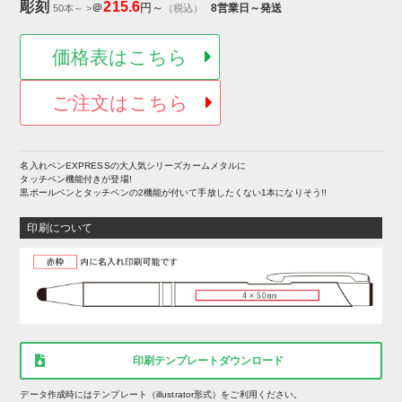
彫刻
215.6
＠
円～
8営業日～発送
50本～ >
（税込）
価格表はこちら
ご注文はこちら
名入れペンEXPRESSの大人気シリーズカームメタルに
タッチペン機能付きが登場!
黒ボールペンとタッチペンの2機能が付いて手放したくない1本になりそう!!
印刷について
印刷テンプレートダウンロード
データ作成時にはテンプレート（illustrator形式）をご利用ください。