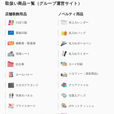
取扱い商品一覧（グループ運営サイト）
店舗装飾用品
ノベルティ用品
のぼり旗
卓上カレンダー
看板印刷
名入れバッグ
横断幕・懸垂幕
名入れボールペン
現場シート
名入れライター
紅白幕
カード印刷
トロフィー（表彰商品）
ロールバナー
クリアファイル
カタログスタンド
珪藻土グッズ
等身大パネル
ポケットティッシュ
プライスボード