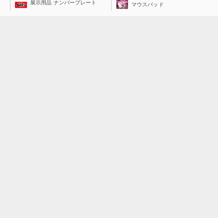
展示用品 ナンバープレート
マウスパッド
総合印刷
オフィスサプライ
封筒印刷
DVD・CDケース
名刺印刷（データ入稿）
ネックストラップ
名刺印刷（発注管理システ
名刺ケース
ム）
名刺用紙
DM発送代行
チラシ印刷・フライヤー印刷
名刺カッター
レジ用ロール
ポスター印刷
小冊子・カタログ印刷
スチレンボード
ラミネートフィルム
はがき印刷
透明封筒（OPP袋）
見積書表紙印刷