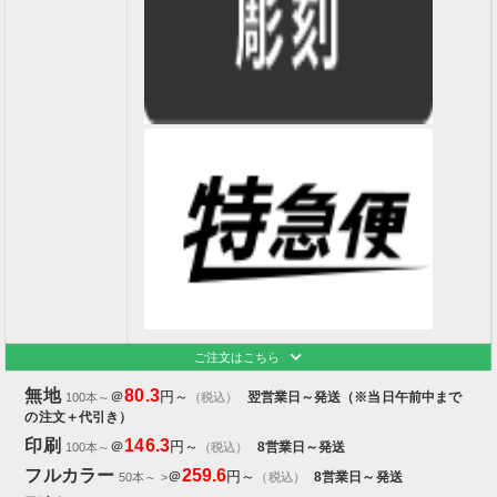
ご注文はこちら
無地
80.3
＠
円～
翌営業日～発送（※当日午前中まで
100本～
（税込）
の注文＋代引き）
印刷
146.3
＠
円～
8営業日～発送
100本～
（税込）
フルカラー
259.6
＠
円～
8営業日～発送
50本～ >
（税込）