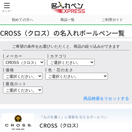
初めての方へ
商品一覧
ご利用ガイド
サンプル請求
CROSS（クロス）の名入れボールペン一覧
ご希望の条件をお選びいただくと、商品の絞り込みができます
┃メーカー
┃カテゴリ
┃価格
┃色・芯の太さ
┃最低ロット
商品検索をリセットする
「ものを書く」に革新を与えるボールペン
CROSS
（クロス）