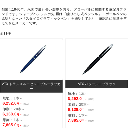
創業は1846年。米国で最も長い歴史を誇り、グローバルに展開する筆記具ブラ
ンドです。シャープペンシルの先 駆け「繰り出し式ペンシル」・ボールペンの
原型となった「スタイログラフィックペン」を発明しており、筆記具に革新を与
えてきたメーカーです。
全
11
件
ATX トランスルーセントブルーラッカ
ATX バソールトブラック
ー
無地：
1本～
無地：
1本～
6,292.0
円～
（税込）
6,292.0
円～
（税込）
印刷：
20本～
印刷：
20本～
6,138.0
円～
（税込）
6,138.0
円～
（税込）
彫刻：
1本～
彫刻：
1本～
7,865.0
円～
（税込）
7,865.0
円～
（税込）