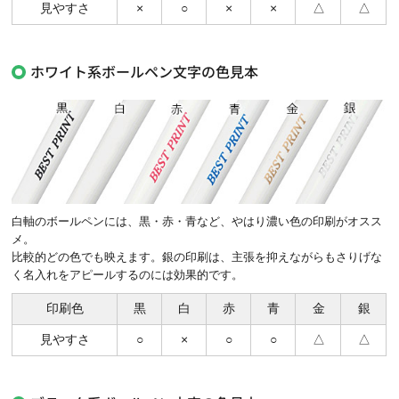
見やすさ
×
○
×
×
△
△
ホワイト系ボールペン文字の色見本
白軸のボールペンには、黒・赤・青など、やはり濃い色の印刷がオスス
メ。
比較的どの色でも映えます。銀の印刷は、主張を抑えながらもさりげな
く名入れをアピールするのには効果的です。
印刷色
黒
白
赤
青
金
銀
見やすさ
○
×
○
○
△
△