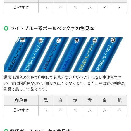
見やすさ
○
△
×
△
×
×
ライトブルー系ボールペン文字の色見本
通常印刷色の何色で印刷しても見えないということはない本体色です
が、青は同系色なので、目立ちにくくなります。また、赤は青の軸色の
影響で黒っぽく見えます。
印刷色
黒
白
赤
青
金
銀
見やすさ
○
△
×
△
△
△
紫系ボールペン文字の色見本