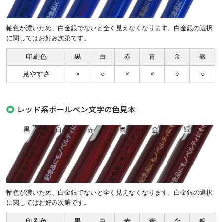
軸色が濃いため、白金銀でないと全く見えなくなります。白金銀の選択
に関してはお好み次第です。
印刷色
黒
白
赤
青
金
銀
見やすさ
×
○
×
×
○
○
レッド系ボールペン文字の色見本
軸色が濃いため、白金銀でないと全く見えなくなります。白金銀の選択
に関してはお好み次第です。
印刷色
黒
白
赤
青
金
銀