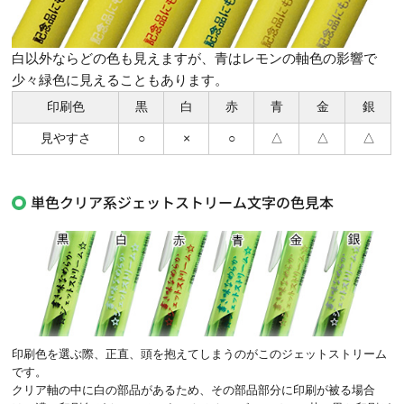
白以外ならどの色も見えますが、青はレモンの軸色の影響で
少々緑色に見えることもあります。
印刷色
黒
白
赤
青
金
銀
見やすさ
○
×
○
△
△
△
単色クリア系ジェットストリーム文字の色見本
印刷色を選ぶ際、正直、頭を抱えてしまうのがこのジェットストリーム
です。
クリア軸の中に白の部品があるため、その部品部分に印刷が被る場合