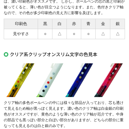
は、濃い印刷色がオススメです。 しかし、ボールペンの芯の黒と印刷が
被ってくると、薄い色が目立つようになります。また、色付きクリア軸
なので、その色が多少印刷色の見え方に影響を及ぼします。
印刷色
黒
白
赤
青
金
銀
見やすさ
○
△
○
○
△
△
クリア系クリップオンスリム文字の色見本
クリア軸の多色ボールペンの中には様々な部品が入っており、芯も透け
て見えるため軸が黒っぽく見えます。濃い色のクリア軸は白金銀の印刷
色がオススメですが、黄色のような薄い色のクリア軸が厄介です。中身
の部品でも黒っぽい部分と白ぽい部分がありますが、どちらの部分に重
なっても見えるのは白と銀のみです。