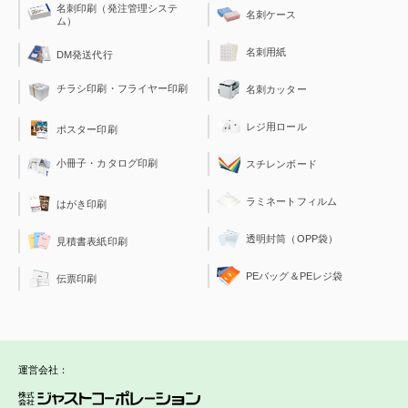
名刺印刷（発注管理システ
名刺ケース
ム）
名刺用紙
DM発送代行
チラシ印刷・フライヤー印刷
名刺カッター
レジ用ロール
ポスター印刷
小冊子・カタログ印刷
スチレンボード
ラミネートフィルム
はがき印刷
透明封筒（OPP袋）
見積書表紙印刷
PEバッグ＆PEレジ袋
伝票印刷
運営会社：