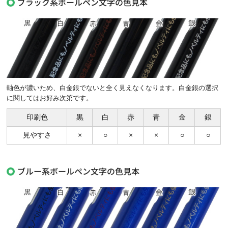
ブラック系ボールペン文字の色見本
軸色が濃いため、白金銀でないと全く見えなくなります。白金銀の選択
に関してはお好み次第です。
印刷色
黒
白
赤
青
金
銀
見やすさ
×
○
×
×
○
○
ブルー系ボールペン文字の色見本