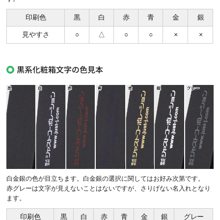
印刷色
黒
白
赤
青
金
銀
見やすさ
○
△
○
○
×
×
黒系化粧箱文字の色見本
白金銀の色が目立ちます。白金銀の選択に関してはお好み次第です。
赤グレーは文字が見えないことはないですが、さりげない名入れとなり
ます。
印刷色
黒
白
赤
青
金
銀
グレー