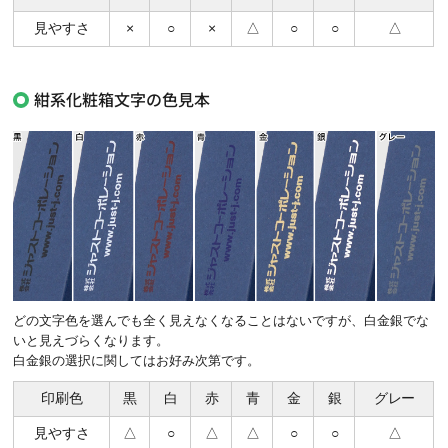
見やすさ
×
○
×
△
○
○
△
紺系化粧箱文字の色見本
どの文字色を選んでも全く見えなくなることはないですが、白金銀でな
いと見えづらくなります。
白金銀の選択に関してはお好み次第です。
印刷色
黒
白
赤
青
金
銀
グレー
見やすさ
△
○
△
△
○
○
△