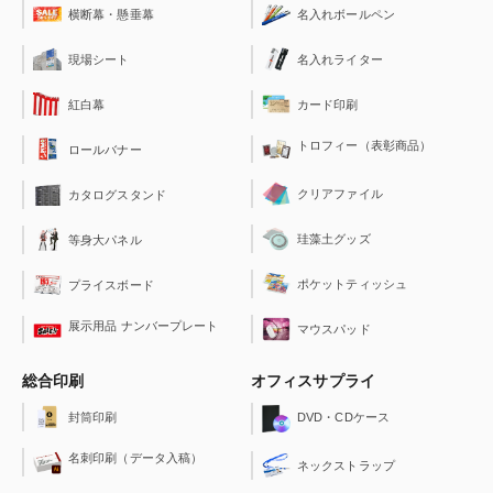
横断幕・懸垂幕
名入れボールペン
現場シート
名入れライター
紅白幕
カード印刷
トロフィー（表彰商品）
ロールバナー
クリアファイル
カタログスタンド
珪藻土グッズ
等身大パネル
ポケットティッシュ
プライスボード
展示用品 ナンバープレート
マウスパッド
総合印刷
オフィスサプライ
封筒印刷
DVD・CDケース
名刺印刷（データ入稿）
ネックストラップ