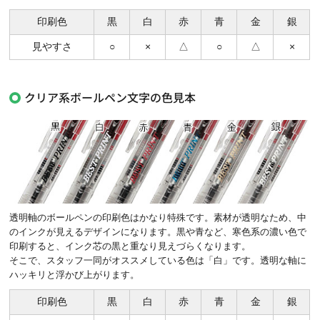
印刷色
黒
白
赤
青
金
銀
見やすさ
○
×
△
○
△
×
クリア系ボールペン文字の色見本
透明軸のボールペンの印刷色はかなり特殊です。素材が透明なため、中
のインクが見えるデザインになります。黒や青など、寒色系の濃い色で
印刷すると、インク芯の黒と重なり見えづらくなります。
そこで、スタッフ一同がオススメしている色は「白」です。透明な軸に
ハッキリと浮かび上がります。
印刷色
黒
白
赤
青
金
銀