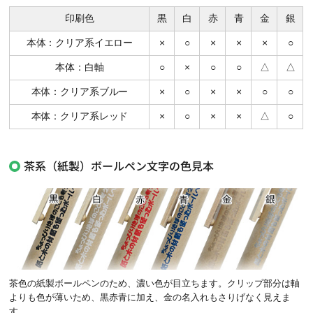
印刷色
黒
白
赤
青
金
銀
本体：クリア系イエロー
×
○
×
×
×
○
本体：白軸
○
×
○
○
△
△
本体：クリア系ブルー
×
○
×
×
○
○
本体：クリア系レッド
×
○
×
×
△
○
茶系（紙製）ボールペン文字の色見本
茶色の紙製ボールペンのため、濃い色が目立ちます。クリップ部分は軸
よりも色が薄いため、黒赤青に加え、金の名入れもさりげなく見えま
す。