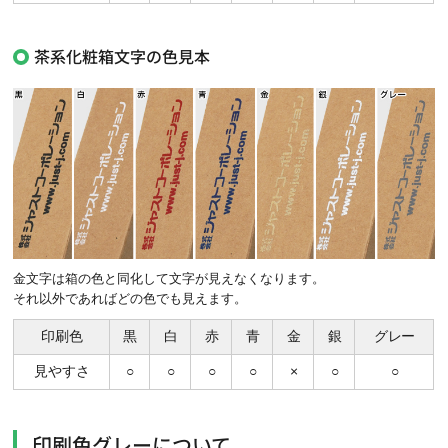
茶系化粧箱文字の色見本
金文字は箱の色と同化して文字が見えなくなります。
それ以外であればどの色でも見えます。
印刷色
黒
白
赤
青
金
銀
グレー
見やすさ
○
○
○
○
×
○
○
印刷色グレーについて