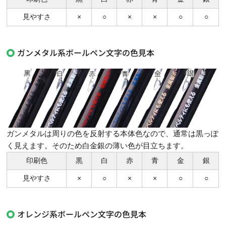
見やすさ
×
○
×
×
○
○
ガンメタル系ボールペン文字の色見本
ガンメタルは周りの色を反射する本体色なので、通常は黒っぽ
く見えます。そのため白金銀の薄い色が目立ちます。
印刷色
黒
白
赤
青
金
銀
見やすさ
×
○
×
×
○
○
オレンジ系ボールペン文字の色見本