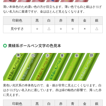
薄い本体色のため濃い色の方が目立ちます。薄い色でも白と銀はさりげ
ない名入れに最適ですが、金はほとんど見えなくなります。
印刷色
黒
白
赤
青
金
銀
見やすさ
○
△
○
○
×
△
黄緑系ボールペン文字の色見本
黄色い光沢系の本体色なので、金・銀が非常に見えにくくなります。白
はさりげない名入れに適しています。赤は緑の軸色の影響で、濁った赤
に見えます。
印刷色
黒
白
赤
青
金
銀