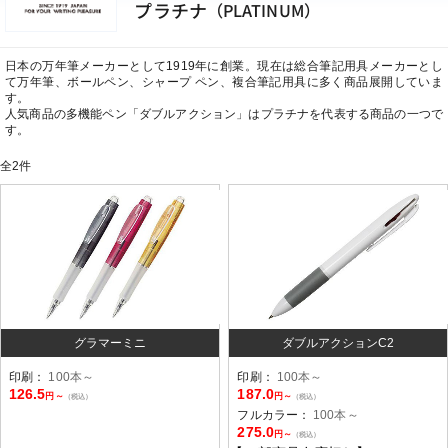
プラチナ
（PLATINUM）
日本の万年筆メーカーとして1919年に創業。現在は総合筆記用具メーカーとし
て万年筆、ボールペン、シャープ ペン、複合筆記用具に多く商品展開していま
す。
人気商品の多機能ペン「ダブルアクション」はプラチナを代表する商品の一つで
す。
全
2
件
グラマーミニ
ダブルアクションC2
印刷：
100本～
印刷：
100本～
126.5
187.0
円～
円～
（税込）
（税込）
フルカラー：
100本～
275.0
円～
（税込）