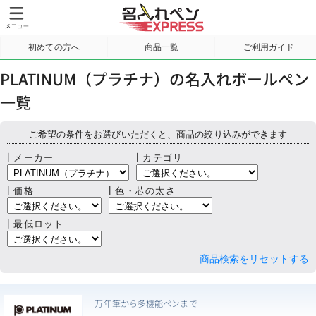
初めての方へ
商品一覧
ご利用ガイド
サンプル請求
PLATINUM（プラチナ）の名入れボールペン
一覧
ご希望の条件をお選びいただくと、商品の絞り込みができます
┃メーカー
┃カテゴリ
┃価格
┃色・芯の太さ
┃最低ロット
商品検索をリセットする
万年筆から多機能ペンまで