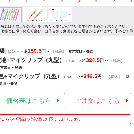
※写真は画面上での色と多少異なる場合がございますので予めご了承ください。
※価格と仕様（化粧箱含む）は予告無く変更となる場合がございます。予めご了承
印刷
159.5
＠
円～
（税込）
8営業日～発送
100本～ >
無地+マイクリップ（丸型）
324.5
＠
円～
（税込）
100本～ >
2営業日～発送
1色+マイクリップ（丸型）
346.5
＠
円～
（税込）
12
100本～ >
業日～発送
価格表はこちら
ご注文はこちら
※こちらの商品は特急便に対応しておりません。