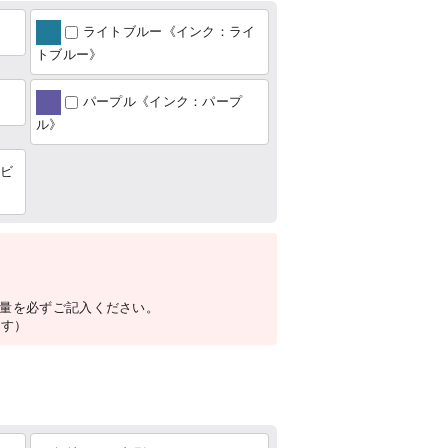
ライトブルー《インク：ライ
トブルー》
パープル《インク：パープ
ル》
ビ
数量を必ずご記入ください。
ます）