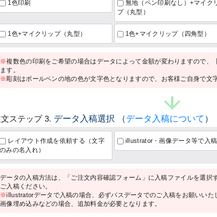
1色印刷
無地（ペン印刷なし）+マイク
プ（丸型）
1色+マイクリップ（丸型）
1色+マイクリップ（四角型）
※
複数色の印刷をご希望の場合はデータによって金額が変わりますので、
ます。
※
彫刻はボールペンの地の色が文字色となりますので、お客様ご自身で文
データ入稿選択
（
データ入稿について
）
文ステップ 3.
レイアウト作成を依頼する（文字
illustrator・画像データ等で入
のみの名入れ）
データの入稿方法は、「ご注文内容確認フォーム」に入稿ファイルを選択
ご入稿ください。
※
illustratorデータで入稿の場合、必ずパスデータでのご入稿をお願いい
画像埋め込みなどの場合、追加料金が必要となります。