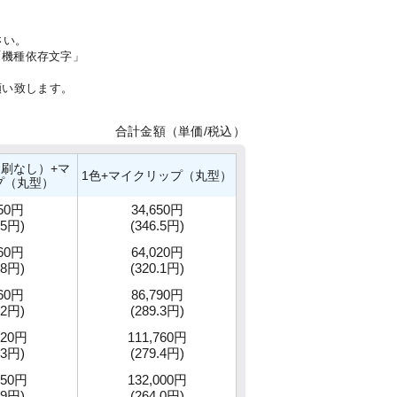
さい。
「機種依存文字」
願い致します。
合計金額（単価/税込）
刷なし）+マ
1色+マイクリップ（丸型）
プ（丸型）
450円
34,650円
.5円)
(346.5円)
360円
64,020円
.8円)
(320.1円)
460円
86,790円
.2円)
(289.3円)
320円
111,760円
.3円)
(279.4円)
450円
132,000円
.9円)
(264.0円)