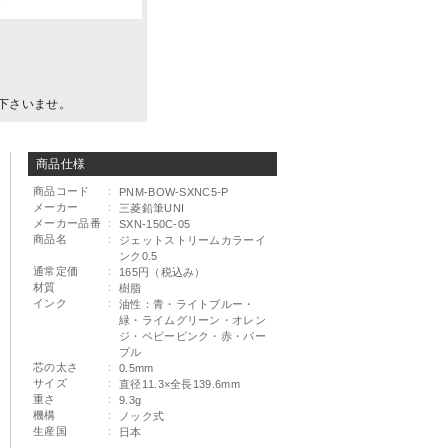
下さいませ。
商品仕様
商品コード
:
PNM-BOW-SXNC5-P
メーカー
:
三菱鉛筆UNI
メーカー品番
:
SXN-150C-05
商品名
:
ジェットストリームカラーイ
ンク0.5
通常定価
:
165円（税込み）
材質
:
樹脂
インク
:
油性：青・ライトブルー・
緑・ライムグリーン・オレン
ジ・ベビーピンク・赤・パー
プル
芯の太さ
:
0.5mm
サイズ
:
直径11.3×全長139.6mm
重さ
:
9.3g
機構
:
ノック式
生産国
:
日本