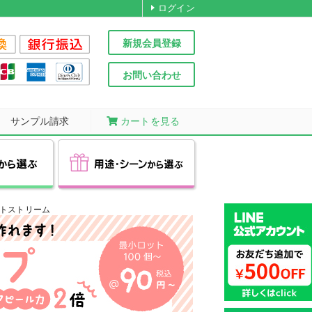
ログイン
新規会員登録
お問い合わせ
サンプル請求
カートを見る
ットストリーム
パイロット
ぺんてる
ールペン
期商品
品
レン
エコボールペン
フリクション
低価格商品
高級ペン
ドやシャープ
を制御した
日発送！
こすると消える特殊インキを
驚きの1本@33円(税込)～!
プレゼントにおすすめの
CROSS(クロス)
BIC(ビック)
ーなボールペン
多数ご用意！
機能を搭載！
ばらまきに最適な低価格商品
採用した人気シリーズ
高級ボールペン
向け
男性向け