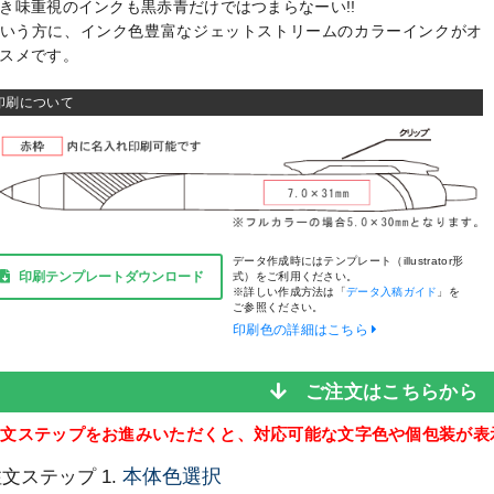
き味重視のインクも黒赤青だけではつまらなーい!!
いう方に、インク色豊富なジェットストリームのカラーインクがオ
スメです。
印刷について
データ作成時にはテンプレート（illustrator形
印刷テンプレートダウンロード
式）をご利用ください。
※詳しい作成方法は「
データ入稿ガイド
」を
ご参照ください。
印刷色の詳細はこちら
ご注文はこちらか
注文ステップをお進みいただくと、対応可能な文字色や個包装が表
本体色選択
文ステップ 1.