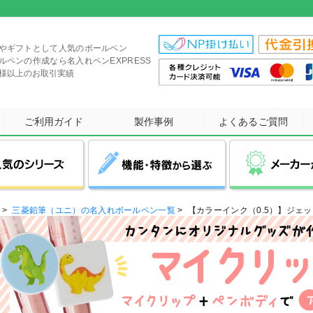
やギフトとして人気のボールペン
ルペンの作成なら名入れペンEXPRESS
社様以上のお取引実績
ご利用ガイド
製作事例
よくあるご質問
>
三菱鉛筆（ユニ）の名入れボールペン一覧
>
【カラーインク（0.5）】ジェ
当社オリジナル商品
ZEBRA(ゼブラ)
三菱鉛筆(UNI)
展示会・イベント
ジェットストリーム
多色ボールペン
カームメタル
オープンキャンパス
スムースタッチ
タッチペン付き
サラサ
多機能ボ
短納
記念
ブ
クセになる滑らかな書き味が
1本で複数色の使い分けが
圧倒的人気No1!
さらさらとした書き心地が
書き味・肌触り滑らかな
タッチペン付きの
スマホスタン
筆記ブレ
最短即
PLATINUM(プラチナ)
シヤチハタ
PARKER(パーカー)
高級感のある金属ボールペン
特徴の大人気シリーズ！
できる人気の多色ペン
タッチペン付きボールペン
多機能ボールペン！
最後まで続く！
ストレスフリ
短納期商品を
など多彩な
医療・福祉関係
セミナー・講演会
女性