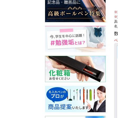
※
※
及
名
ペ