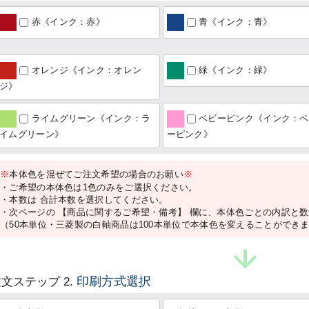
赤《インク：赤》
青《インク：青》
オレンジ《インク：オレン
緑《インク：緑》
ジ》
ライムグリーン《インク：ラ
ベビーピンク《インク：ベ
イムグリーン》
ーピンク》
※
本体色を混ぜてご注文希望の場合のお願い
※
・ご希望の本体色は1色のみをご選択ください。
・本数は 合計本数を選択してください。
・次ページの 【商品に関するご希望・備考】 欄に、本体色ごとの内訳と
（50本単位・三菱製の白軸商品は100本単位で本体色を変えることができ
印刷方式選択
文ステップ 2.