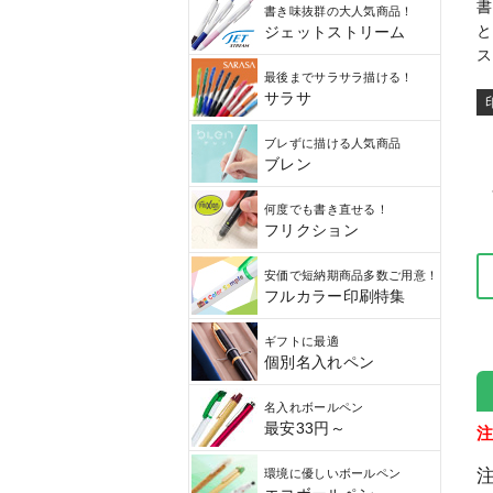
書
書き味抜群の大人気商品！
と
ジェットストリーム
ス
最後までサラサラ描ける！
サラサ
ブレずに描ける人気商品
ブレン
何度でも書き直せる！
フリクション
安価で短納期商品多数ご用意！
フルカラー印刷特集
ギフトに最適
個別名入れペン
名入れボールペン
最安33円～
注
環境に優しいボールペン