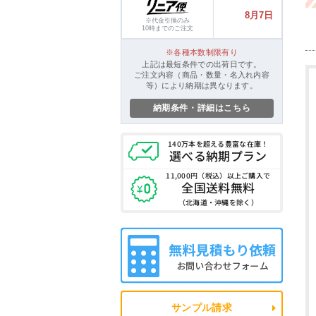
8月7日
※代金引換のみ
10時までのご注文
各種本数制限有り
上記は最短条件での出荷日です。
ご注文内容（商品・数量・名入れ内容
等）により納期は異なります。
納期条件・詳細はこちら
140万本を超える
豊富な在庫！
選べる納期プラン
11,000円（税込）
以上ご購入で
全国送料無料
（北海道・沖縄を除く）
サンプル請求