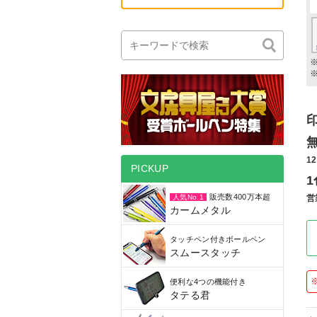
1
PICKUP
販売数400万本超
営
人気No.1
カームメタル
タッチペン付きボールペン
スムースタッチ
便利な4つの機能付き
タテる君