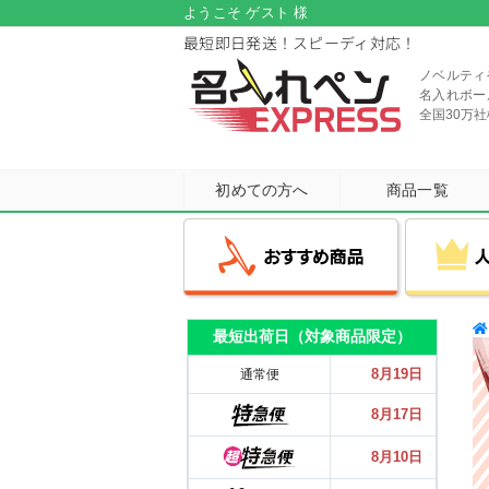
ようこそ ゲスト 様
最短即日発送！スピーディ対応！
ノベルティ
名入れボー
全国30万
初めての方へ
商品一覧
最短出荷日（対象商品限定）
用途・シーンから選ぶ
機能・特徴から選ぶ
メーカーから選ぶ
人気のシリーズ
おすすめ商品
8月19日
通常便
お客様が何度もリピートしたくなる
各メーカーの中でも特に人気の高い
国内外の有名筆記具メーカー、
多色ペンや多機能ペンなど
多色ペンや多機能ペンなど
8月17日
シリーズを厳選！幅広い年代の方に
短納期でお求めやすい価格の
機能性に優れたボールペンも
機能性に優れたボールペンも
ボールペンブランドから
大人気商品をピックアップ！
ご高評をいただいています。
各種取り揃えております！
各種取り揃えております！
お選びいただけます。
8月10日