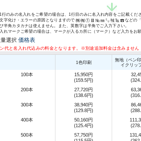
1行のみの名入れをご希望の場合は、1行目のみに名入れ内容をご記載くだ
文字化け・エラーの原因となりますので
などの
び半角カタカナは使えません。また、英数字は半角でご入力下さい。
入れマークご希望の場合は、マークが入るカ所に（マーク）など入力をお
価格表
数量選択
ン代と名入れ代込みの料金となります。※別途追加料金は含みません
無地（ペン印
1色印刷
イクリッ
100本
15,950円
32,
(159.5円)
(324
200本
27,720円
63,
(138.6円)
(316
300本
38,940円
86,
(129.8円)
(288
400本
50,160円
111,
(125.4円)
(278
500本
57,750円
131,
(115.5円)
(262