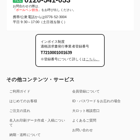
TEL
お問合わせの際は、
「
ボールペン担当
」をお呼び出しください。
携帯/公衆電話からは
0776-52-3004
平日 9:30～17:00（土日祝を除く）
インボイス制度
適格請求書発行事業者登録番号
T7210001001639
※登録番号について詳しくは
こちら。
その他コンテンツ・サービス
ご利用ガイド
会員登録について
はじめてのお客様
ID・パスワードをお忘れの場合
ご注文の流れ
大ロット相談窓口
名入れ印刷データ作成・入稿につい
よくあるご質問
て
お問い合わせ
納期・送料について