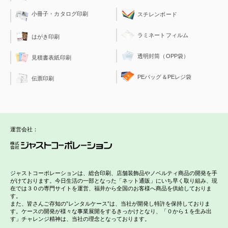
小冊子・カタログ印刷
スチレンボード
ラミネートフィルム
はがき印刷
透明封筒（OPP袋）
見積書表紙印刷
PEバッグ＆PEレジ袋
伝票印刷
運営会社：
ジャストコーポレーションは、総合印刷、店舗装飾品やノベルティ商品の開発を手
がけております。今日生活の一部となった「ネット通販」にいち早く取り組み、現
在では３０の専門サイトを運営、福井から全国のお客様へ商品を供給しておりま
す。
また、皆さんご存知の”レンタルケース”は、当社が開発し特許を保持しておりま
す。ケースの開発が様々な事業展開をするきっかけとなり、「０から１を生み出
す」チャレンジ精神は、当社の理念となっております。