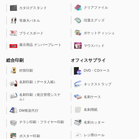
クリアファイル
カタログスタンド
珪藻土グッズ
等身大パネル
ポケットティッシュ
プライスボード
展示用品 ナンバープレート
マウスパッド
総合印刷
オフィスサプライ
封筒印刷
DVD・CDケース
名刺印刷（データ入稿）
ネックストラップ
名刺印刷（発注管理システ
名刺ケース
ム）
名刺用紙
DM発送代行
チラシ印刷・フライヤー印刷
名刺カッター
レジ用ロール
ポスター印刷