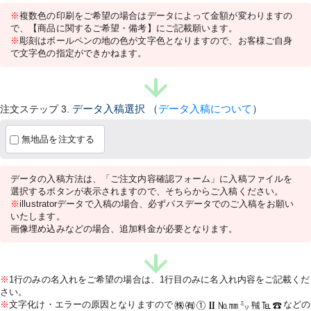
※
複数色の印刷をご希望の場合はデータによって金額が変わりますの
で、【商品に関するご希望・備考】にご記載願います。
※
彫刻はボールペンの地の色が文字色となりますので、お客様ご自身
で文字色の指定ができかねます。
注文ステップ 3.
データ入稿選択
（
データ入稿について
）
無地品を注文する
データの入稿方法は、「ご注文内容確認フォーム」に入稿ファイルを
選択するボタンが表示されますので、そちらからご入稿ください。
※
illustratorデータで入稿の場合、必ずパスデータでのご入稿をお願い
いたします。
画像埋め込みなどの場合、追加料金が必要となります。
※
1行のみの名入れをご希望の場合は、1行目のみに名入れ内容をご記載くだ
さい。
※
文字化け・エラーの原因となりますので
などの