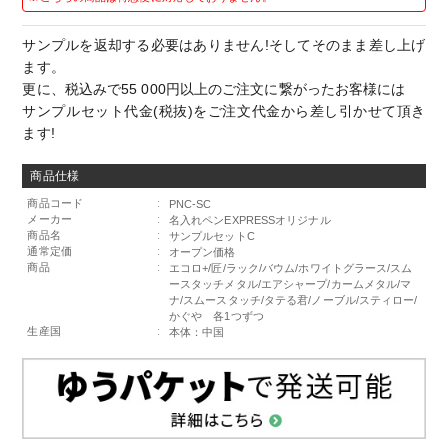
サンプルを返却する必要はありません!そしてそのまま差し上げ
ます。
更に、税込みで55 000円以上のご注文に繋がったお客様には
サンプルセット代金(税抜)をご注文代金から差し引かせて頂き
ます!
商品仕様
商品コード
:
PNC-SC
メーカー
:
名入れペンEXPRESSオリジナル
商品名
:
サンプルセットC
通常定価
:
オープン価格
商品
:
エコロ+/匠/ラック/バウム/ホワイトグラース/スム
ースタッチメタル/エアシャープ/カームメタル/マ
ナ/スムースタッチ/タテる君/ノーブル/スティロー/
かぐや 各1つずつ
生産国
:
本体：中国