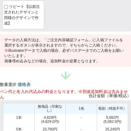
リピート【以前注
文されたデザインと
同様のデザインで作
成】
データの入稿方法は、「ご注文内容確認フォーム」に入稿ファイルを
選択するボタンが表示されますので、そちらからご入稿ください。
※
illustratorデータで入稿の場合、必ずパスデータでのご入稿をお願い
いたします。
画像埋め込みなどの場合、追加料金が必要となります。
数量選択
価格表
ペン代と名入れ代込みの料金となります。※別途追加料金は含みませ
合計金額（単価/税込）
ん
無地品（印刷な
1色
彫刻（特急不可）
し）
1本
4,829円
-
5,082円
(4,829.0円)
(5,082.0円)
5本
23,760円
-
25,245円