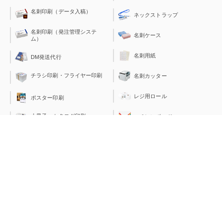
名刺印刷（データ入稿）
ネックストラップ
名刺印刷（発注管理システ
名刺ケース
ム）
名刺用紙
DM発送代行
チラシ印刷・フライヤー印刷
名刺カッター
レジ用ロール
ポスター印刷
小冊子・カタログ印刷
スチレンボード
ラミネートフィルム
はがき印刷
透明封筒（OPP袋）
見積書表紙印刷
PEバッグ＆PEレジ袋
伝票印刷