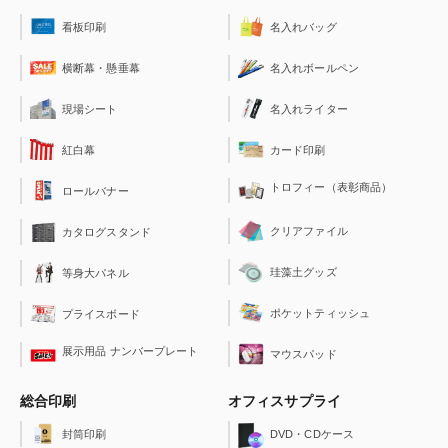
看板印刷
名入れバッグ
横断幕・懸垂幕
名入れボールペン
現場シート
名入れライター
紅白幕
カード印刷
トロフィー（表彰商品）
ロールバナー
クリアファイル
カタログスタンド
珪藻土グッズ
等身大パネル
ポケットティッシュ
プライスボード
展示用品 ナンバープレート
マウスパッド
総合印刷
オフィスサプライ
封筒印刷
DVD・CDケース