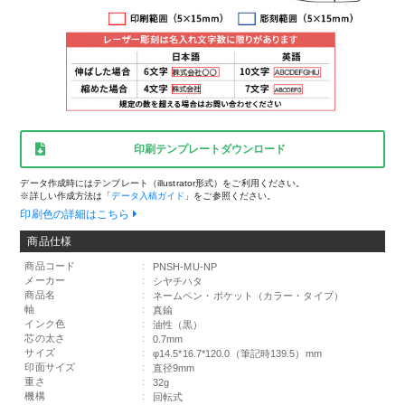
印刷テンプレートダウンロード
データ作成時にはテンプレート（illustrator形式）をご利用ください。
※詳しい作成方法は「
データ入稿ガイド
」をご参照ください。
印刷色の詳細はこちら
商品仕様
商品コード
:
PNSH-MU-NP
メーカー
:
シヤチハタ
商品名
:
ネームペン・ポケット（カラー・タイプ）
軸
:
真鍮
インク色
:
油性（黒）
芯の太さ
:
0.7mm
サイズ
:
φ14.5*16.7*120.0（筆記時139.5）mm
印面サイズ
:
直径9mm
重さ
:
32g
機構
:
回転式