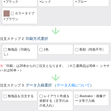
×ブラック
×レッド
×ブルー
カラータイプ
×ブラウン
注文ステップ 2.
印刷方式選択
無地品（印刷な
1色
彫刻（特急不可）
し）
※
「印刷」は20本からのご注文となります。 （※三菱商品は30本～ シヤチ
ハタは50本～）
注文ステップ 3.
データ入稿選択
（
データ入稿について
）
無地品を注文する
レイアウト作成を
illustrator・画像デ
依頼する（文字のみ
ータ等で入稿
の名入れ）