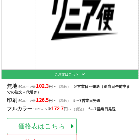
ご注文はこちら
無地
102.3
＠
円～
翌営業日～発送（※当日午前中ま
50本～ >
（税込）
での注文＋代引き）
印刷
126.5
＠
円～
5～7営業日発送
50本～ >
（税込）
フルカラー
172.7
＠
円～
5～7営業日発送
50本～ >
（税込）
価格表はこちら