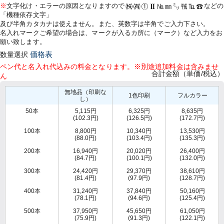
※
文字化け・エラーの原因となりますので
などの
「機種依存文字」
及び半角カタカナは使えません。また、英数字は半角でご入力下さい。
名入れマークご希望の場合は、マークが入るカ所に（マーク）など入力をお
願い致します。
数量選択
価格表
ペン代と名入れ代込みの料金となります。※別途追加料金は含みませ
合計金額（単価/税込）
ん
無地品（印刷な
1色印刷
フルカラー
し）
50本
5,115円
6,325円
8,635円
(102.3円)
(126.5円)
(172.7円)
100本
8,800円
10,340円
13,530円
(88.0円)
(103.4円)
(135.3円)
200本
16,940円
20,020円
26,400円
(84.7円)
(100.1円)
(132.0円)
300本
24,420円
29,370円
38,610円
(81.4円)
(97.9円)
(128.7円)
400本
31,240円
37,840円
50,160円
(78.1円)
(94.6円)
(125.4円)
500本
37,950円
45,650円
61,050円
(75.9円)
(91.3円)
(122.1円)