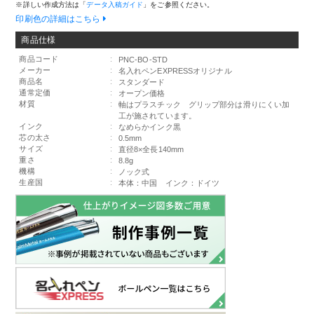
※詳しい作成方法は「
データ入稿ガイド
」をご参照ください。
印刷色の詳細はこちら
商品仕様
商品コード
:
PNC-BO-STD
メーカー
:
名入れペンEXPRESSオリジナル
商品名
:
スタンダード
通常定価
:
オープン価格
材質
:
軸はプラスチック グリップ部分は滑りにくい加
工が施されています。
インク
:
なめらかインク黒
芯の太さ
:
0.5mm
サイズ
:
直径8×全長140mm
重さ
:
8.8g
機構
:
ノック式
生産国
:
本体：中国 インク：ドイツ