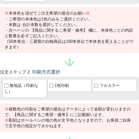
※
本体色を混ぜてご注文希望の場合のお願い
※
・ご希望の本体色は1色のみをご選択ください。
・本数は 合計本数を選択してください。
・次ページの 【商品に関するご希望・備考】 欄に、本体色ごとの内訳
と数量を必ずご記入ください。
（50本単位・三菱製の白軸商品は100本単位で本体色を変えることがで
きます）
注文ステップ 2.
印刷方式選択
無地品（印刷な
1色印刷
フルカラー
し）
※
複数色の印刷をご希望の場合はデータによって金額が変わりますの
で、【商品に関するご希望・備考】にご記載願います。
※
彫刻はボールペンの地の色が文字色となりますので、お客様ご自身
で文字色の指定ができかねます。