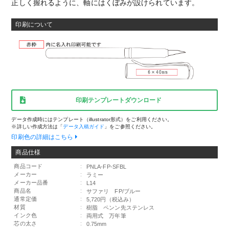
正しく握れるように、軸にはくぼみが設けられています。
印刷について
印刷テンプレートダウンロード
データ作成時にはテンプレート（illustrator形式）をご利用ください。
※詳しい作成方法は「
データ入稿ガイド
」をご参照ください。
印刷色の詳細はこちら
商品仕様
商品コード
:
PNLA-FP-SFBL
メーカー
:
ラミー
メーカー品番
:
L14
商品名
:
サファリ FP/ブルー
通常定価
:
5,720円（税込み）
材質
:
樹脂 ペンン先ステンレス
インク色
:
両用式 万年筆
芯の太さ
:
0.75mm