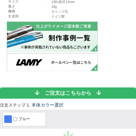
サイズ
:
138×直径12mm
重さ
:
18g
機構
:
キャップ式
生産国
:
ドイツ製
ご注文はこちらから
注文ステップ 1.
本体カラー選択
ブルー