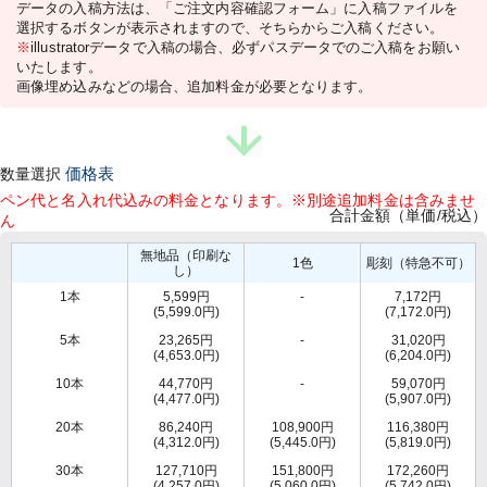
データの入稿方法は、「ご注文内容確認フォーム」に入稿ファイルを
選択するボタンが表示されますので、そちらからご入稿ください。
※
illustratorデータで入稿の場合、必ずパスデータでのご入稿をお願い
いたします。
画像埋め込みなどの場合、追加料金が必要となります。
数量選択
価格表
ペン代と名入れ代込みの料金となります。※別途追加料金は含みませ
合計金額（単価/税込）
ん
無地品（印刷な
1色
彫刻（特急不可）
し）
1本
5,599円
-
7,172円
(5,599.0円)
(7,172.0円)
5本
23,265円
-
31,020円
(4,653.0円)
(6,204.0円)
10本
44,770円
-
59,070円
(4,477.0円)
(5,907.0円)
20本
86,240円
108,900円
116,380円
(4,312.0円)
(5,445.0円)
(5,819.0円)
30本
127,710円
151,800円
172,260円
(4,257.0円)
(5,060.0円)
(5,742.0円)