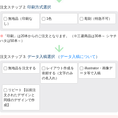
注文ステップ 2.
印刷方式選択
無地品（印刷な
1色
彫刻（特急不可）
し）
※
「印刷」は20本からのご注文となります。 （※三菱商品は30本～ シヤチ
ハタは50本～）
注文ステップ 3.
データ入稿選択
（
データ入稿について
）
無地品を注文する
レイアウト作成を
illustrator・画像デ
依頼する（文字のみ
ータ等で入稿
の名入れ）
リピート【以前注
文されたデザインと
同様のデザインで作
成】