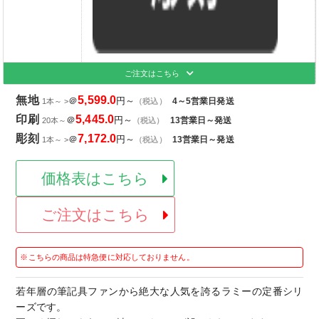
ご注文はこちら
無地
5,599.0
＠
円～
4～5営業日発送
1本～ >
（税込）
印刷
5,445.0
＠
円～
13営業日～発送
20本～
（税込）
彫刻
7,172.0
＠
円～
13営業日～発送
1本～ >
（税込）
価格表はこちら
ご注文はこちら
※こちらの商品は特急便に対応しておりません。
若年層の筆記具ファンから絶大な人気を誇るラミーの定番シリ
ーズです。