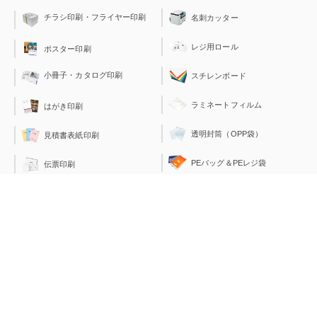
チラシ印刷・フライヤー印刷
名刺カッター
レジ用ロール
ポスター印刷
小冊子・カタログ印刷
スチレンボード
ラミネートフィルム
はがき印刷
透明封筒（OPP袋）
見積書表紙印刷
PEバッグ＆PEレジ袋
伝票印刷
運営会社：
ジャストコーポレーションは、総合印刷、店舗装飾品やノベルティ商品の開発を手
がけております。今日生活の一部となった「ネット通販」にいち早く取り組み、現