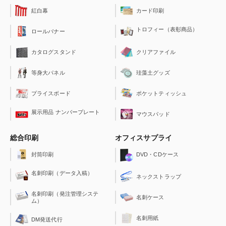
紅白幕
カード印刷
トロフィー（表彰商品）
ロールバナー
クリアファイル
カタログスタンド
珪藻土グッズ
等身大パネル
ポケットティッシュ
プライスボード
展示用品 ナンバープレート
マウスパッド
総合印刷
オフィスサプライ
封筒印刷
DVD・CDケース
名刺印刷（データ入稿）
ネックストラップ
名刺印刷（発注管理システ
名刺ケース
ム）
名刺用紙
DM発送代行