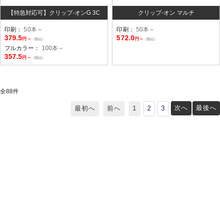
【特急対応可】クリップ-オンG 3C
クリップ-オン マルチ
印刷：
50本～
印刷：
50本～
379.5
572.0
円～
円～
（税込）
（税込）
フルカラー：
100本～
357.5
円～
（税込）
全
88
件
次へ
最後へ
最初へ
前へ
1
2
3