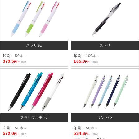
スラリ3C
スラリ
印刷：
50本～
印刷：
100本～
379.5
165.0
円～
円～
（税込）
（税込）
スラリマルチ0.7
リント03
印刷：
50本～
印刷：
50本～
572.0
534.6
円～
円～
（税込）
（税込）