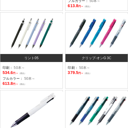
フルカラー：
50本～
613.8
円～
（税込）
リント05
クリップ-オンG 3C
印刷：
50本～
印刷：
50本～
534.6
379.5
円～
円～
（税込）
（税込）
フルカラー：
50本～
613.8
円～
（税込）