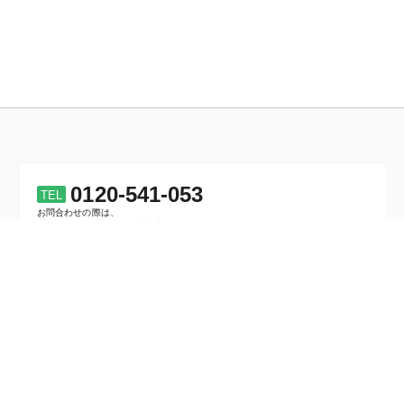
0120-541-053
TEL
お問合わせの際は、
「
ボールペン担当
」をお呼び出しください。
携帯/公衆電話からは
0776-52-3004
平日 9:30～17:00（土日祝を除く）
インボイス制度
適格請求書発行事業者登録番号
T7210001001639
※登録番号について詳しくは
こちら。