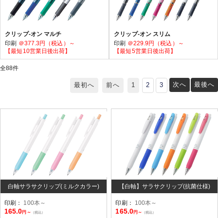
クリップ-オン マルチ
クリップ-オン スリム
印刷
＠377.3円（税込）～
印刷
＠229.9円（税込）～
【最短10営業日後出荷】
【最短5営業日後出荷】
全
88
件
次へ
最後へ
最初へ
前へ
1
2
3
白軸サラサクリップ(ミルクカラー)
【白軸】サラサクリップ(抗菌仕様)
印刷：
100本～
印刷：
100本～
165.0
165.0
円～
円～
（税込）
（税込）