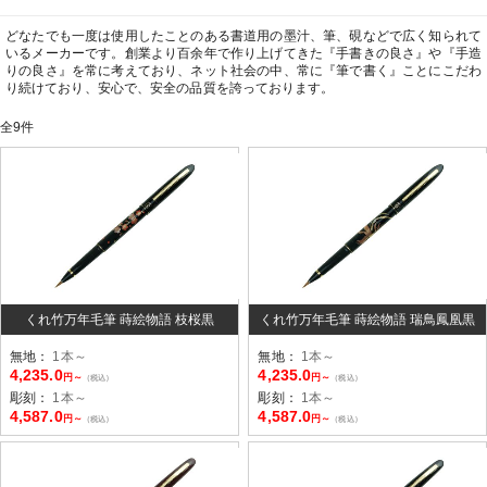
どなたでも一度は使用したことのある書道用の墨汁、筆、硯などで広く知られて
いるメーカーです。創業より百余年で作り上げてきた『手書きの良さ』や『手造
りの良さ』を常に考えており、ネット社会の中、常に『筆で書く』ことにこだわ
り続けており、安心で、安全の品質を誇っております。
全
9
件
くれ竹万年毛筆 蒔絵物語 枝桜黒
くれ竹万年毛筆 蒔絵物語 瑞鳥鳳凰黒
無地：
1本～
無地：
1本～
4,235.0
4,235.0
円～
円～
（税込）
（税込）
彫刻：
1本～
彫刻：
1本～
4,587.0
4,587.0
円～
円～
（税込）
（税込）