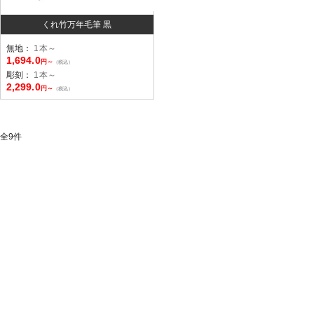
くれ竹万年毛筆 黒
無地：
1本～
1,694.0
円～
（税込）
彫刻：
1本～
2,299.0
円～
（税込）
全
9
件