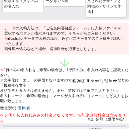
依頼する（文字のみ
ータ等で入稿
文されたデザインと
の名入れ）
同様のデザインで作
成】
データの入稿方法は、「ご注文内容確認フォーム」に入稿ファイルを
選択するボタンが表示されますので、そちらからご入稿ください。
※
illustratorデータで入稿の場合、必ずパスデータでのご入稿をお願い
いたします。
画像埋め込みなどの場合、追加料金が必要となります。
※
1行のみの名入れをご希望の場合は、1行目のみに名入れ内容をご記載くだ
さい。
※
文字化け・エラーの原因となりますので
などの
「機種依存文字」
及び半角カタカナは使えません。また、英数字は半角でご入力下さい。
名入れマークご希望の場合は、マークが入るカ所に（マーク）など入力をお
願い致します。
数量選択
価格表
ペン代と名入れ代込みの料金となります。※別途追加料金は含みませ
合計金額（単価/税込）
ん