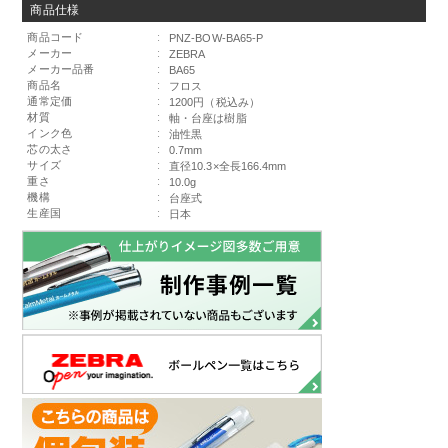
商品仕様
商品コード
:
PNZ-BOW-BA65-P
メーカー
:
ZEBRA
メーカー品番
:
BA65
商品名
:
フロス
通常定価
:
1200円（税込み）
材質
:
軸・台座は樹脂
インク色
:
油性黒
芯の太さ
:
0.7mm
サイズ
:
直径10.3×全長166.4mm
重さ
:
10.0g
機構
:
台座式
生産国
:
日本