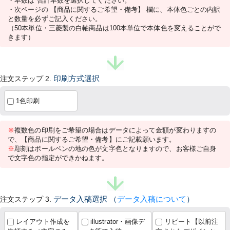
・本数は 合計本数を選択してください。
・次ページの 【商品に関するご希望・備考】 欄に、本体色ごとの内訳
と数量を必ずご記入ください。
（50本単位・三菱製の白軸商品は100本単位で本体色を変えることがで
きます）
注文ステップ 2.
印刷方式選択
1色印刷
※
複数色の印刷をご希望の場合はデータによって金額が変わりますの
で、【商品に関するご希望・備考】にご記載願います。
※
彫刻はボールペンの地の色が文字色となりますので、お客様ご自身
で文字色の指定ができかねます。
注文ステップ 3.
データ入稿選択
（
データ入稿について
）
レイアウト作成を
illustrator・画像デ
リピート【以前注