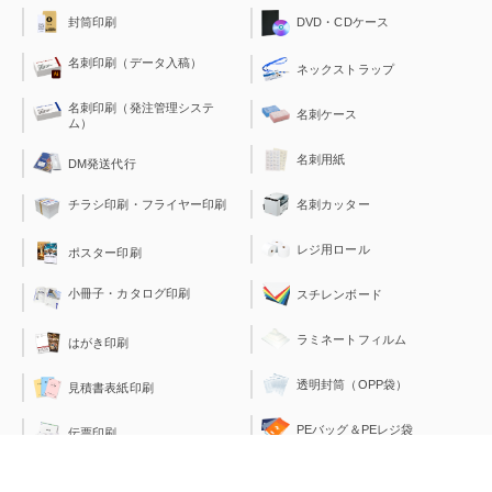
封筒印刷
DVD・CDケース
名刺印刷（データ入稿）
ネックストラップ
名刺印刷（発注管理システ
名刺ケース
ム）
名刺用紙
DM発送代行
チラシ印刷・フライヤー印刷
名刺カッター
レジ用ロール
ポスター印刷
小冊子・カタログ印刷
スチレンボード
ラミネートフィルム
はがき印刷
透明封筒（OPP袋）
見積書表紙印刷
PEバッグ＆PEレジ袋
伝票印刷