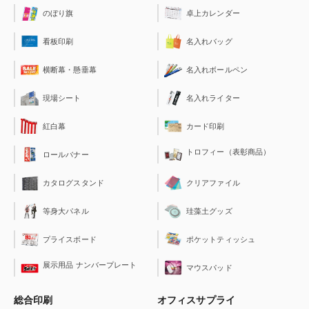
のぼり旗
卓上カレンダー
看板印刷
名入れバッグ
横断幕・懸垂幕
名入れボールペン
現場シート
名入れライター
紅白幕
カード印刷
トロフィー（表彰商品）
ロールバナー
クリアファイル
カタログスタンド
珪藻土グッズ
等身大パネル
ポケットティッシュ
プライスボード
展示用品 ナンバープレート
マウスパッド
総合印刷
オフィスサプライ