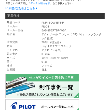
※詳しい作成方法は「
データ入稿ガイド
」をご参照ください。
印刷色の詳細はこちら
商品仕様
商品コード
:
PNPI-BOW-EFT-P
メーカー
:
PILOT
メーカー品番
:
BAB-15EFTBP-WBA
商品名
:
アクロボール Ｔシリーズ 05(バイオマスプラスチ
ック仕様)
通常定価
:
220円（税込み）
材質
:
バイオマスプラスチック
インク色
:
アクロインキ黒
芯の太さ
:
0.5mm
サイズ
:
直径11.3×全長143mm
重さ
:
9.2g
機構
:
ノック式
生産国
:
日本