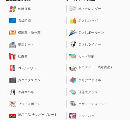
のぼり旗
卓上カレンダー
看板印刷
名入れバッグ
横断幕・懸垂幕
名入れボールペン
現場シート
名入れライター
紅白幕
カード印刷
トロフィー（表彰商品）
ロールバナー
クリアファイル
カタログスタンド
珪藻土グッズ
等身大パネル
ポケットティッシュ
プライスボード
展示用品 ナンバープレート
マウスパッド
総合印刷
オフィスサプライ