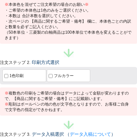
※
本体色を混ぜてご注文希望の場合のお願い
※
・ご希望の本体色は1色のみをご選択ください。
・本数は 合計本数を選択してください。
・次ページの 【商品に関するご希望・備考】 欄に、本体色ごとの内訳
と数量を必ずご記入ください。
（50本単位・三菱製の白軸商品は100本単位で本体色を変えることがで
きます）
注文ステップ 2.
印刷方式選択
1色印刷
フルカラー
※
複数色の印刷をご希望の場合はデータによって金額が変わりますの
で、【商品に関するご希望・備考】にご記載願います。
※
彫刻はボールペンの地の色が文字色となりますので、お客様ご自身
で文字色の指定ができかねます。
注文ステップ 3.
データ入稿選択
（
データ入稿について
）