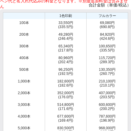
ペン代と名入れ代込みの料金となります。※別途追加料金は含みませ
合計金額（単価/税込）
ん
1色印刷
フルカラー
100本
33,550円
69,080円
(335.5円)
(690.8円)
200本
49,280円
84,920円
(246.4円)
(424.6円)
300本
65,340円
100,650円
(217.8円)
(335.5円)
400本
80,960円
115,720円
(202.4円)
(289.3円)
500本
96,250円
130,350円
(192.5円)
(260.7円)
1,000本
182,600円
210,100円
(182.6円)
(210.1円)
2,000本
352,000円
407,000円
(176.0円)
(203.5円)
3,000本
514,800円
600,600円
(171.6円)
(200.2円)
4,000本
677,600円
787,600円
(169.4円)
(196.9円)
5,000本
830,500円
968,000円