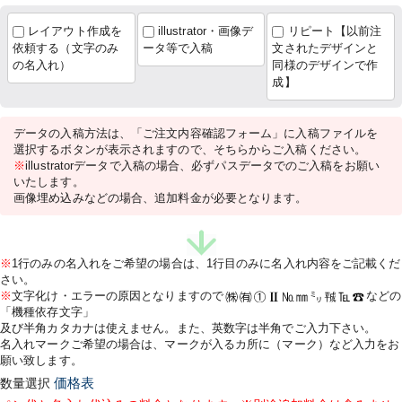
レイアウト作成を
illustrator・画像デ
リピート【以前注
依頼する（文字のみ
ータ等で入稿
文されたデザインと
の名入れ）
同様のデザインで作
成】
データの入稿方法は、「ご注文内容確認フォーム」に入稿ファイルを
選択するボタンが表示されますので、そちらからご入稿ください。
※
illustratorデータで入稿の場合、必ずパスデータでのご入稿をお願い
いたします。
画像埋め込みなどの場合、追加料金が必要となります。
※
1行のみの名入れをご希望の場合は、1行目のみに名入れ内容をご記載くだ
さい。
※
文字化け・エラーの原因となりますので
などの
「機種依存文字」
及び半角カタカナは使えません。また、英数字は半角でご入力下さい。
名入れマークご希望の場合は、マークが入るカ所に（マーク）など入力をお
願い致します。
数量選択
価格表