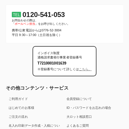
0120-541-053
TEL
お問合わせの際は、
「
ボールペン担当
」をお呼び出しください。
携帯/公衆電話からは
0776-52-3004
平日 9:30～17:00（土日祝を除く）
インボイス制度
適格請求書発行事業者登録番号
T7210001001639
※登録番号について詳しくは
こちら。
その他コンテンツ・サービス
ご利用ガイド
会員登録について
はじめてのお客様
ID・パスワードをお忘れの場合
ご注文の流れ
大ロット相談窓口
名入れ印刷データ作成・入稿につい
よくあるご質問