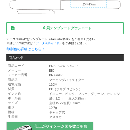
印刷テンプレートダウンロード
データ作成時にはテンプレート（illustrator形式）をご利用ください。
※詳しい作成方法は「
データ入稿ガイド
」をご参照ください。
印刷色の詳細はこちら
商品仕様
商品コード
:
PNBI-BOW-BRIG-P
メーカー
:
BIC
メーカー品番
:
BRIGRIP
商品名
:
マーキングハイライター
通常定価
:
110円
材質
:
PP（ポリプロピレン）
インク色
:
イエロー、ピンク、ブルー、グリーン、オレンジ
ボール径
:
最小1.2mm 最大3.25mm
サイズ
:
直径15.2×全長139mm
重さ
:
10.7g
機構
:
キャップ式
生産国
:
アメリカ