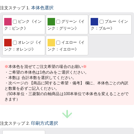
注文ステップ 1.
本体色選択
ピンク《イン
グリーン《イ
ブルー《イン
ク：ピンク》
ンク：グリーン》
ク：ブルー》
オレンジ《イ
イエロー《イ
ンク：オレンジ》
ンク：イエロー》
※
本体色を混ぜてご注文希望の場合のお願い
※
・ご希望の本体色は1色のみをご選択ください。
・本数は 合計本数を選択してください。
・次ページの 【商品に関するご希望・備考】 欄に、本体色ごとの内訳
と数量を必ずご記入ください。
（50本単位・三菱製の白軸商品は100本単位で本体色を変えることがで
きます）
注文ステップ 2.
印刷方式選択