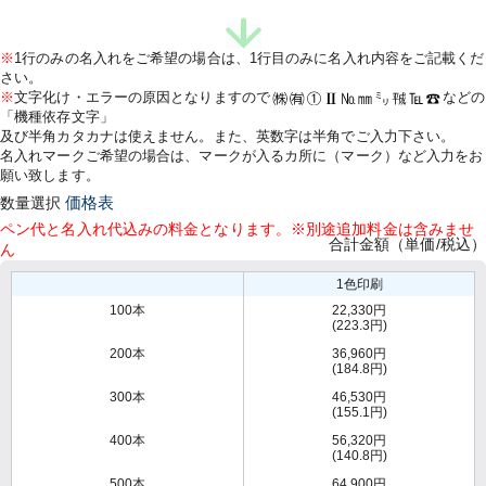
※
1行のみの名入れをご希望の場合は、1行目のみに名入れ内容をご記載くだ
さい。
※
文字化け・エラーの原因となりますので
などの
「機種依存文字」
及び半角カタカナは使えません。また、英数字は半角でご入力下さい。
名入れマークご希望の場合は、マークが入るカ所に（マーク）など入力をお
願い致します。
数量選択
価格表
ペン代と名入れ代込みの料金となります。※別途追加料金は含みませ
合計金額（単価/税込）
ん
1色印刷
100本
22,330円
(223.3円)
200本
36,960円
(184.8円)
300本
46,530円
(155.1円)
400本
56,320円
(140.8円)
500本
64,900円