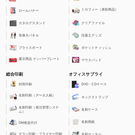
トロフィー（表彰商品）
ロールバナー
クリアファイル
カタログスタンド
珪藻土グッズ
等身大パネル
ポケットティッシュ
プライスボード
展示用品 ナンバープレート
マウスパッド
総合印刷
オフィスサプライ
封筒印刷
DVD・CDケース
名刺印刷（データ入稿）
ネックストラップ
名刺印刷（発注管理システ
名刺ケース
ム）
名刺用紙
DM発送代行
チラシ印刷・フライヤー印刷
名刺カッター