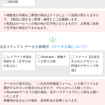
1色印刷
※
複数色の印刷をご希望の場合はデータによって金額が変わりますの
で、【商品に関するご希望・備考】にご記載願います。
※
彫刻はボールペンの地の色が文字色となりますので、お客様ご自身
で文字色の指定ができかねます。
注文ステップ 3.
データ入稿選択
（
データ入稿について
）
レイアウト作成を
illustrator・画像デ
リピート【以前注
依頼する（文字のみ
ータ等で入稿
文されたデザインと
の名入れ）
同様のデザインで作
成】
データの入稿方法は、「ご注文内容確認フォーム」に入稿ファイルを
選択するボタンが表示されますので、そちらからご入稿ください。
※
illustratorデータで入稿の場合、必ずパスデータでのご入稿をお願い
いたします。
画像埋め込みなどの場合、追加料金が必要となります。