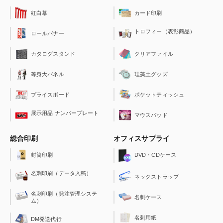
紅白幕
カード印刷
トロフィー（表彰商品）
ロールバナー
クリアファイル
カタログスタンド
珪藻土グッズ
等身大パネル
ポケットティッシュ
プライスボード
展示用品 ナンバープレート
マウスパッド
総合印刷
オフィスサプライ
封筒印刷
DVD・CDケース
名刺印刷（データ入稿）
ネックストラップ
名刺印刷（発注管理システ
名刺ケース
ム）
名刺用紙
DM発送代行